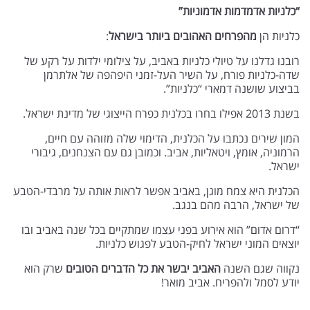
“כלניות אדמדמות אדמוניות”
כלניות הן
מהפרחים האהובים ביותר בישראל
:
רובנו גדלנו על טיולי כלניות באביב, על צילומי ילדות על רקע של
שדה-כלניות פורח, על השיר העל-זמני היפהפה של אלתרמן
בביצוע שושנה דמארי “כלניות”.
בשנת 2013 אפילו בחרו בכלנית כפרח הייצוגי של מדינת ישראל.
המון שירים נכתבו על הכלנית, הדימוי שלה מזוהה עם חיים,
הרמוניה, אומץ, ויטאליות, אביב. וכמובן גם עם הצנחנים, גיבורי
ישראל.
הכלנית היא צמח מוגן, באביב אפשר לראות אותה על מרבדי-הטבע
של ישראל, הרבה מהם בנגב.
“דרום אדום” הוא אירוע בפני עצמו שמתקיים בכל שנה באביב ובו
יוצאים המוני ישראל לחיק-הטבע לפגוש כלניות.
נקווה שגם השנה
האביב יבשר את כל הדברים הטובים
שרק הוא
יודע לסמל ולהפריח. אביב מואר!