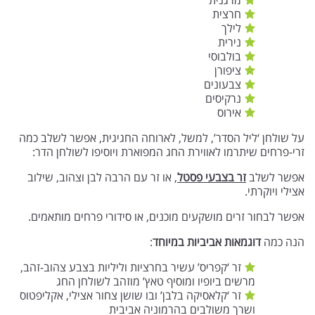
מרגנית
חרצית
לילך
נירית
בולבוסי
ציפורן
צבעונים
נרקיסים
אירוס
על שולחן ‘ליל הסדר’, למשל, לארוחה החגיגית, אפשר לשלב כמה
זרי-פרחים שיתרמו לאווירת החג המפוארת ויוסיפו לשולחן הדר:
אפשר לשלב
זר בצבעי פסטל
, או זר עם הרבה לבן וצהוב, שילוב
אצילי ויוקרתי.
אפשר לבחור זרים מושקעים מוכנים, או סידורי פרחים מותאמים.
הנה כמה
דוגמאות אביביות במיוחד
:
זר ‘קפריס’ עשיר בחרציות וליליות בצבע צהוב-זהב,
מרשים ביופיו ומוסיף טאץ’ מוזהב לשולחן החג
זר ‘קלאסיקה בלבן’ ובו שושן צחור אצילי, אקליפטוס
ושרך משולבים בהרמוניה אביבית