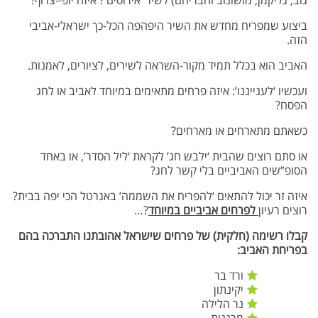
גוב, גליקמן, מושונוב וחבריהם) לשיר ‘אירוסים’? איזה יופי-צרוף!
ביצוע שמפריח מחדש את השיר היפהפה הכל-כך ישראלי-אביבי
הזה.
האביב הוא בכלל תמיד מקור-השראה לשירים, לציורים, לאמנות.
ועכשיו ‘לענייננו’: איזה פרחים מתאימים במיוחד לאביב או לחג
הפסח?
כשאתם מתארחים או מארחים?
או סתם רוצים שהבית ‘ילבש חג’ לקראת ‘ליל הסדר’, או באחד
הסופ”שים האביביים בלי קשר לחג?
איזה זר יכול להתאים ‘להפריח את השממה’ באגרטל הכי יפה בבית?
רוצים רעיון
לפרחים אביביים במיוחד
?…
קבלו רשימה (חלקית) של פרחים שישראל אהובתנו התברכה בהם
בפריחת האביב:
ורד בר
יקינתון
נר הלילה