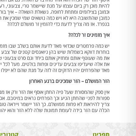
להיות מוכן רק ביום עצמו על מנת שיישמר טרי, צבעוני, ר
וכמובן בצילומים ומתחת לחופה. נשאלת השאלה – איך בו
כמובן שהתשובה היא לא ויש כמה נושאים שמי שמכין את הז
בנפרד. אז מה צריך לדעת כדי להזמין זר מושלם לכלה?
איך מזמינים זר לכלה?
יש כמה פרמטרים שכדאי מאד לדעת אותם בשלב שבו מזמינים 
בוחרות דווקא בשמלות שיש בהן ניואנסים קטנים של צבע א
את מה שעוטף אותם ומחזיק אותם ביחד וגם סרט צבעוני ש
את אלה שיעדיפו צבעים עדינים ופחות בולטים. מעל לכל יש
מאד שהפרחים יהיו הדוקים זה לזה על מנת שהם לא ייפלו או
הזר המושלם – הזר שמכינים ברגע האחרון
אין ספק שהמסורת שעל פיה החתן אוסף את הזר ורק אז מ
ספורות לפני שהחתן הגיע וכך הפרחים נראים במיטבם. אם
צריך להיראות לא פחות ממושלם. כך הזר יישמר וייראה טו
הכלה עם הזר בידה לעומת תמונות שלה ללא הזר והוא יהו
תפריט
קטגוריו