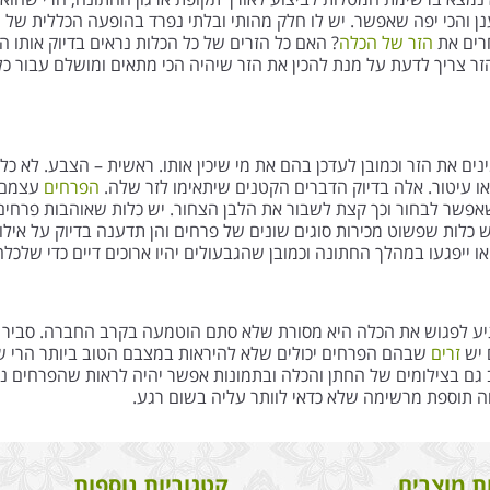
ענן והכי יפה שאפשר. יש לו חלק מהותי ובלתי נפרד בהופעה הכללית של 
חרים את
הזר של הכלה
? האם כל הזרים של כל הכלות נראים בדיוק אותו ה
ר צריך לדעת על מנת להכין את הזר שיהיה הכי מתאים ומושלם עבור כל
את הזר וכמובן לעדכן בהם את מי שיכין אותו. ראשית – הצבע. לא כל ה
ו עיטור. אלה בדיוק הדברים הקטנים שיתאימו לזר שלה.
הפרחים
עצמם יכ
אפשר לבחור וכך קצת לשבור את הלבן הצחור. יש כלות שאוהבות פרחים
 כלות שפשוט מכירות סוגים שונים של פרחים והן תדענה בדיוק על אילו
 ייפגעו במהלך החתונה וכמובן שהגבעולים יהיו ארוכים דיים כדי שלכלה
גיע לפגוש את הכלה היא מסורת שלא סתם הוטמעה בקרב החברה. סביר
 יש
זרים
שבהם הפרחים יכולים שלא להיראות במצבם הטוב ביותר הרי ש
ב גם בצילומים של החתן והכלה ובתמונות אפשר יהיה לראות שהפרחים נר
וה תוספת מרשימה שלא כדאי לוותר עליה בשום רגע.
ת מוצרים
קטגוריות נוספות