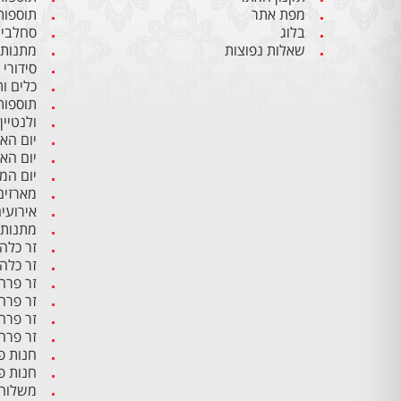
מפת אתר
תוספות
בלוג
סחלבים
שאלות נפוצות
מתנות 
סידורי
כלים ו
תוספות
ולנטיין
יום הא
יום הא
יום ה
מארזים
אירועי
מתנות 
זר כלה
זר כלה
זר פרח
זר פרח
זר פרח
זר פרח
חנות פ
חנות פ
משלוח 