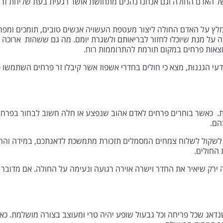
של האדם החולה וגם אנחנו נהנים מתחושת אושר רגעית בעת שליחת זר
מומלץ על האדם החולה ליצור מעטפת העשויה אנשים טובים, תומכים ומפרג
 על מנת שיוכלו לחזור לבריאותם ולשגרת יומם. מה גם ששהות ארוכה 
ימצאות פרחים במקום תורמת להתרוממות רוח.
ודה האמריקאית למדעי הגננות, מצא כי חולים בחדרי אשפוז אשר קיבלו זר פרחים 
. כאשר בוחרים פרחים לאדם אהוב שנפצע או חלה חשוב לבחור בפרחים 
הם.
לשקול לשלוח צמחים המסמלים תזכורת מתמשכת לדאגתכם, במידה והחו
החולים.
 ירק שיאיר את החדר וישרה אוירה רגועה ונעימה על החולה. אם מדובר
שנדאג שכל פריחה וכל גבעול שופע יהיה טרי ומעוצב בצורה מושלמת. כ