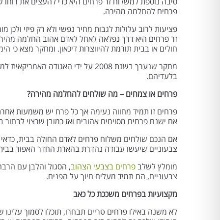
סיבה נוספת למשלוח זר פרחים היא כדי להעצים את רוחו 
פרחים להחלמה מהירה.
פציעות לרוב עלולות לגבות מחיר נפשי ולא רק פיזי ולכן 
זר פרחים היא דרך נפלאה לאחל לאדם אהוב החלמה מהירה
חולים או בבית תורמת להיווצרות דיכאון. ומחקר מצא כי ה
מחקר שנערך בשנת 2008 על ידי האג
בלעדיהם.
פרחים או צמחים – מה שולחים להחלמה מהירה?
פרחים זו תמיד מחווה נעימה אך כל פרח יש משמעות אחרת
אם ישנם פרחים מסוימים אהובים ואז כמובן שרצוי לבחור ב
אם הנכם שולחים משלוח פרחים לאדם החולה בבית, כדאי 
צבעוניים שיעשו עבודה נהדרת בהארת החדר האפור בבית 
מומלץ לשלב
פרחים בצבעי הצהוב
, הסגול והלבן עם הרבה
צבעוניים, הם תמיד מעלים חיוך על הפנים.
מקצועיות בפרחים משככת כל כאב
לא משנה באילו פרחים טריים תבחרו, תוכלו לסמוך עלינו 