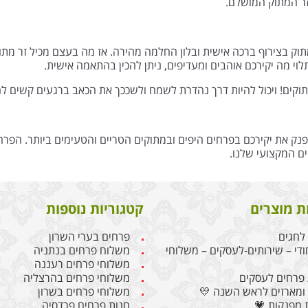
זר המתוק המושלם.
וק בצירוף ברכה אישית ובלון החלמה מהירה. אז מה בעצם מכיל זר מתו
תלוי מה יקירכם אוהבים ומעדיפים, ניתן להכין בהתאמה אישית.
תוקים! ויכול להיות דרך נהדרת לשמח ולשככך את הכאב ברגעים קשים לח
שנפנק את יקירכם בפרחים היפים ובמתוקים הטריים והטעימים ביותר. הפר
ים המקצועי שלנו.
ת מוצרים
קטגוריות נוספות
לחגים
פרחים בערי השרון
ודי – שירותים-לעסקים – משלוחי
משלוח פרחים בנתניה
משלוחי פרחים רעננה
פרחים לעסקים
משלוחי פרחים בהרצליה
ומארזים לראש השנה 💛
משלוחי פרחים בשרון
 מפנקות 💗
חנות פרחים פרדסיה