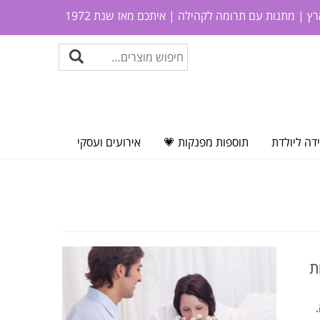
ץ | מתנות עם תרומה לקהילה | איתכם מאז שנת 1972
דה ליולדת
תוספות מפנקות 💗
אירועים ועסקי
ת