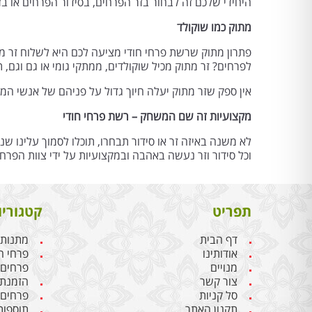
היחידי שלכם זה לבחור בזר הפרחים, בסידור הפרחים או ב
מתוק כמו שוקולד
פתרון מתוק שרשת פרחי חודי מציעה לכם היא לשלוח זר מת
לפרחים? זר מתוק מכיל שוקולדים, ממתקי גומי או גם וגם, 
אין ספק שזר מתוק יעלה חיוך גדול על פניהם של אנשי המ
מקצועיות זה שם המשחק – רשת פרחי חודי
לא משנה באיזה זר או סידור תבחרו, תוכלו לסמוך עלינו 
וכל סידור וזר נעשה באהבה ובמקצועיות על ידי צוות הפרח
תפריט
קטגוריו
דף הבית
מתנות 
אודותינו
פרחי ח
מנויים
פרחים
צור קשר
הזמנת 
סל קניות
פרחים 
תקנון האתר
תוספות