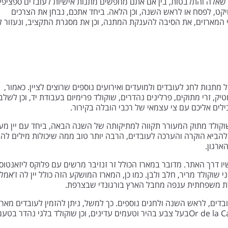
שאלה והתלבטות, בין אם אתם מחפשים מתנות אישיות לעובדים ספציפיי
יקט, לפסח או לראש השנה, וכן הלאה. ביחד אתכם, נבחן את הצרכים
 המארזים, את הסיבה להענקת המתנה, וכן את מסגרת התקציב, ונעזור ל
מתנות לחג לעובדים ולמועדים ואירועים נוספים שרוצים לציין. כאמור,
טיק, זרי מתוקים, פרלינים נהדרים, שוקולד פרימיום בעבודת יד, וכן לשלב
בילים אליכם עם צי עצמאי של רכבי הובלה בקירור.
שוקולד מתוק המעורר תקווה למתיקותה של השנה הבאה, ביחד עם יין מ
להביא הוקרה והערכה לעובדים, הרבה יותר טוב ממה שיכולות מילים ל
ארגון.
 2# שניתן להזמין כבר עכשיו דרך האתר. מדובר במארז הכולל זר זנזיבר מרשים עם פלוקס 
 שוקולד מריר, חלב ולבן. כמו כן, המארז המושקע הזה כולל יין לה ז’אמל
סורת משפחתית ענפה מחבל הארץ בורגונדי שבצרפת.
ובדים, לראש השנה ולחגים נוספים. כך למשל, ניתן להזמין לעובדים מאר
ביחד עם היין הצרפתי Or de la Castinelle Coteaux Varois Roseבעל צבע בהיר וטעמים עדינ