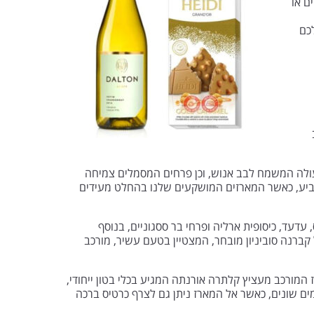
ם או
כם
עולה המשמח לבב אנוש, וכן פרחים המסמלים צמיחה
הביע, כאשר המארזים המושקעים שלנו בהחלט מעידים
ליזאנטוס, עדעד, כיסופית ארליה ופרחי בר ססגוניים, בנוסף
 קברנה סוביניון מובחר, המצטיין בטעם עשיר, מורכב
ז המורכב מעציץ קלתרה אורנתה המגיע בכלי בטון ייחודי,
ים, וכן שוקולד בלגי נהדר בטעמים שונים, כאשר אל המארז ניתן גם לצרף כרטיס ברכה