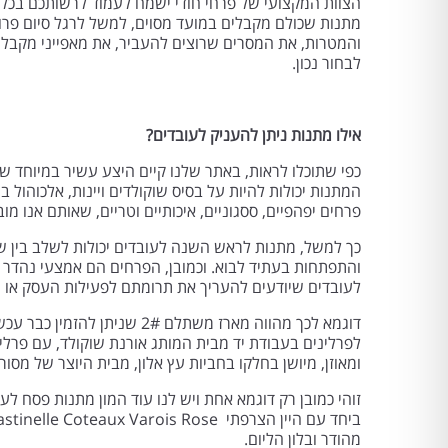
הצוות המקצועי של פרחי חודי ישמח לעמוד לרשותכם בכל 
מתנות שכולם מקבלים במועד מסוים, למשל לרגל סיום פרו
והמטרות, את המסרים שרוצים להעביר, את מאפייני מקבלי
לבחור נכון.
אילו מתנות ניתן להעניק לעובדים?
כפי שתוכלו לראות, באתר שלנו קיים היצע עשיר במיוחד של 
המתנות יכולות להיות על בסיס שוקולדים ויינות, אלכוהול בו
פרחים יפהפיים, ססגוניים, איכותיים וטריים, שאותם אנו מו
כך למשל, מתנות לראש השנה לעובדים יכולות לשלב בין 
והתפתחות בעתיד לבוא. וכמובן, הפרחים הם אמצעי נהדר 
לעובדים שיודעים להעריך את תרומתם לפעילות העסק או ה
דוגמא לכך מהווה מארז משתלם
לפרלינים בעבודת יד מבית המותג אורנת שוקולד, עם פרליני
ומאוזן, מיושן בחלקו בחביות עץ אלון, מבית היוצר של מ
זוהי כמובן רק דוגמא אחת ויש לנו עוד המון מתנות פסח לע
מהודר ובלון הליום.