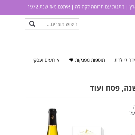
ץ | מתנות עם תרומה לקהילה | איתכם מאז שנת 1972
דה ליולדת
תוספות מפנקות 💗
אירועים ועסקי
נה, פסח ועוד
על