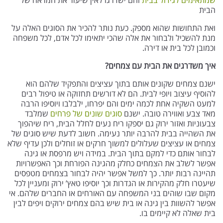
שמתאימים לגידול בבית
והם ישדרגו לאין שיעור את המראה של
הבית
ואת התחושות שהוא מספק. כעת נותר להכיר את הסוגים האלה על
מנת להשכיל ולבחור את אלה שהכי יתאימו לכל אדם, לכל משפחה
וכמובן לכל בית או דירה.
איך משדרגים את הבית עם צמחים?
ישנם צמחים שקונים אותם בתוך עציצים והתפקיד שלהם הוא
להוסיף עיצוב ויופי לבית. הם לא דורשים תחזוקה או טיפול רבים
למעט השקיה אחת לכמה ימים והם יפרחו, ילבלבו ויוסיפו הרבה
מאד צבע ואווירה טובה. ישנם
סוגים שונים של פרחים
שמלבד
צבעוניות ואזור ירוק גם יספקו ריח נעים לחלל הבית, ריח שיהפוך
את השהייה בבית להרבה יותר נעימה. חשוב לדעת שיש סוגים של
צמחים או עציצים שעלולים למשוך חרקים או זוחלים ולכן עדיף שלא
לבחור אותם כדי למקם בתוך הבית. במידה ויש מרפסת או גינה
אפשר לשלב את הצמחים כחלק מהגינה הפורחת וכך האפשרויות
תהיינה רבות יותר. כך למשל אפשר יהיה לבחור בצמחים מטפסים
שיעטרו חלק מהקירות או הגדרות וכך יוסיפו טאץ’ ירוק ומעניין לכל
מקום שבו שוהים בני המשפחה עם האורחים או החברים שלהם. אי
אפשר להשוות בין גינה או בית שיש בהם צמחים ירוקים ויפים לבין
בית שאלה לא קיימים בו.