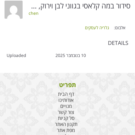
סידור במה קלאסי בגווני לבן וירוק, עם שילוב של חבצלות, שושן צחור ועלים ירוקים עשירים.
chen
אלבום:
גלריה לעסקים
DETAILS
10 בנובמבר 2025
Uploaded
תפריט
דף הבית
אודותינו
מנויים
צור קשר
סל קניות
תקנון האתר
מפת אתר