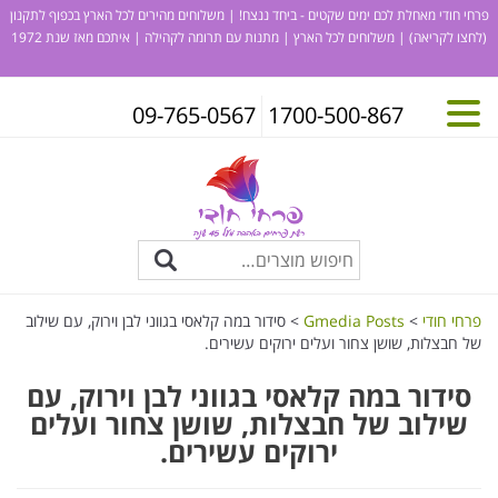
פרחי חודי מאחלת לכם ימים שקטים - ביחד ננצח! | משלוחים מהירים לכל הארץ בכפוף לתקנון
(לחצו לקריאה)
| משלוחים לכל הארץ | מתנות עם תרומה לקהילה | איתכם מאז שנת 1972
09-765-0567
1700-500-867
פרחי חודי
>
Gmedia Posts
>
סידור במה קלאסי בגווני לבן וירוק, עם שילוב
של חבצלות, שושן צחור ועלים ירוקים עשירים.
סידור במה קלאסי בגווני לבן וירוק, עם
שילוב של חבצלות, שושן צחור ועלים
ירוקים עשירים.