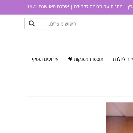
ץ | מתנות עם תרומה לקהילה | איתכם מאז שנת 1972
דה ליולדת
תוספות מפנקות 💗
אירועים ועסקי