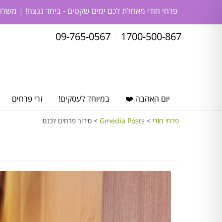
פרחי חודי מאחלת לכם ימים שקטים - ביחד ננצח! | משלו
09-765-0567
1700-500-867
יום האהבה ❤️
במיוחד לעסקים!
זרי פרחים
פרחי חודי
>
Gmedia Posts
>
סידור פרחים לכנס