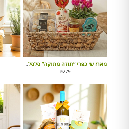
מארז שי כפרי “תודה מתוקה” סלסלת פינוקים, פריחה והוקרה
₪
279