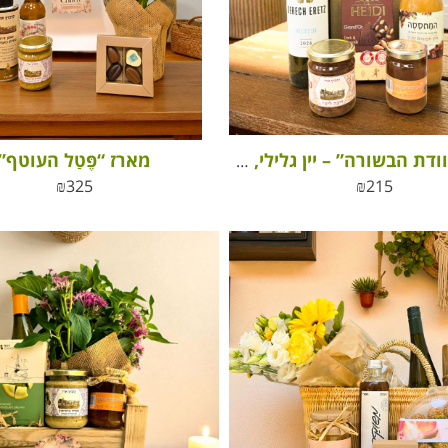
מארז “פֶּטַל העוטף”
מארז “מזוודת הבשורה” – יין גלילי, שוקולד היידי, מיץ תפוחים טבעי ועוד הפתעות
₪
325
₪
215