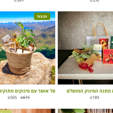
₪
389
₪
350
מבצע!
 מתנה הפינוק המושלם
₪
565
₪
615
₪
189