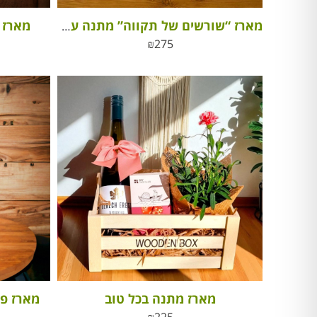
מארז ס
מארז “שורשים של תקווה” מתנה עם ערך חברתי
₪
275
מארז מתנה בכל טוב
מארז פינוק oments