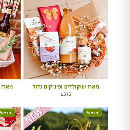
מארז שוקולדים ופינוקים גדול
מארז י
₪
315
מבצע!
מבצע!