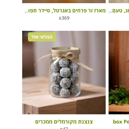
מארז חג שמח – “ניחוח של חג, טעם של טבע”
מארז זר פרחים באגרטל, סיידר תפוחים אלכוהולי ומפנק ונר טבעי 100% שעוות סויה
₪
369
המלאי אזל
צנצנת מקורמלים ממכרים