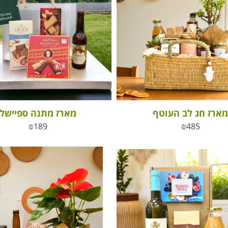
מארז חג לב העוטף
מארז מתנה ספיישל
₪
189
₪
485