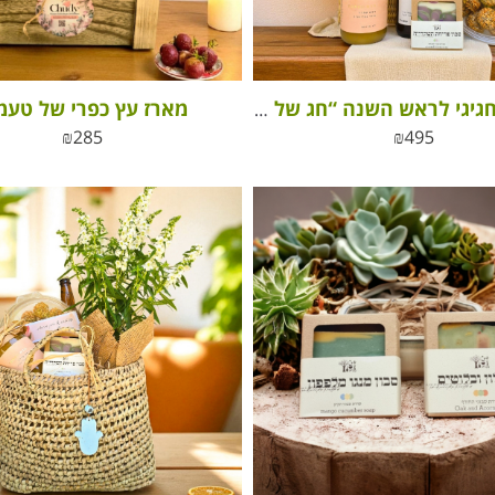
מארז עץ כפרי של טעמ
מארז שי חגיגי לראש השנה “חג של ריחות, טעמים ויוקרה ישראלית”
₪
285
₪
495