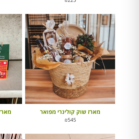
₪
225
מארז שוק קולינרי מפואר
מארז
₪
545