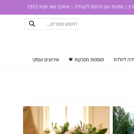
ץ | מתנות עם תרומה לקהילה | איתכם מאז שנת 1972
דה ליולדת
תוספות מפנקות 💗
אירועים ועסקי