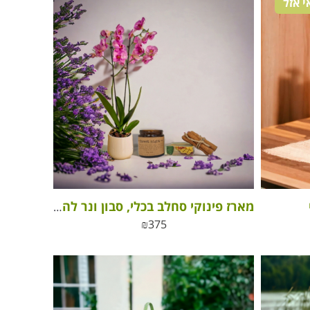
 אזל
מארז פינוקי סחלב בכלי, סבון ונר להפחת סטרס
₪
375