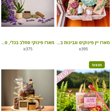
מארז יין פינוקים וגבינות בוטיק
מארז פינוקי סחלב בכלי, סבון ונר להפחת סטרס
₪
375
₪
395
מבצע!