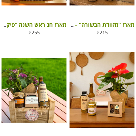
מארז “מזוודת הבשורה” – יין גלילי, שוקולד היידי, מיץ תפוחים טבעי ועוד הפתעות
מארז חג ראש השנה “פיקניק בטעם של בית”
₪
255
₪
215