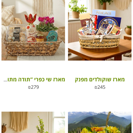
מארז שוקולדים מפנק
מארז שי כפרי “תודה מתוקה” סלסלת פינוקים, פריחה והוקרה
₪
279
₪
245