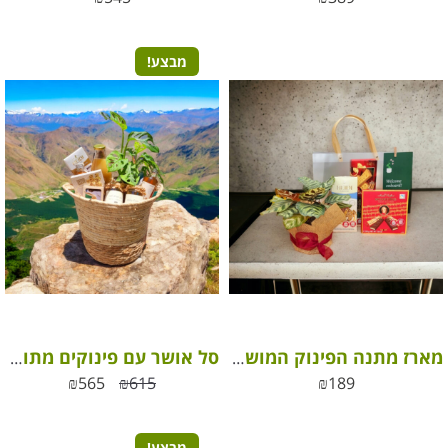
מבצע!
מארז מתנה הפינוק המושלם
סל אושר עם פינוקים מתוקים – מארז בסופר סטייל
₪
565
₪
615
₪
189
מבצע!