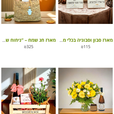
מארז סבון וסבוניה בכלי מעוצב
מארז חג שמח – “ניחוח של חג, טעם של טבע”
₪
325
₪
115