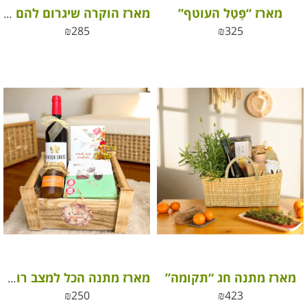
מארז “פֶּטַל העוטף”
מארז הוקרה שיגרום להם לחייך
₪
285
₪
325
מארז מתנה חג “תקומה”
מארז מתנה הכל למצב רוח טוב
₪
250
₪
423