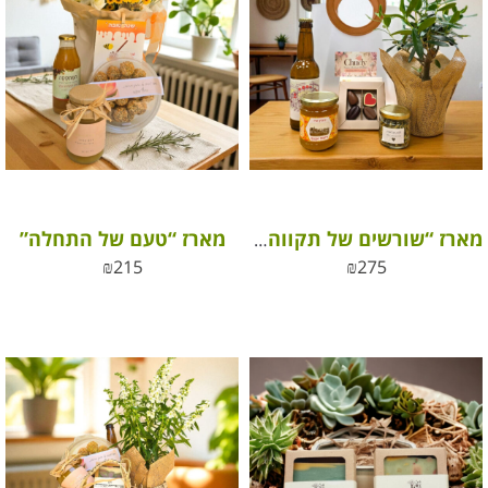
מארז “טעם של התחלה”
מארז “שורשים של תקווה” מתנה עם ערך חברתי
₪
215
₪
275