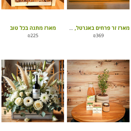
מארז מתנה בכל טוב
מארז זר פרחים באגרטל, סיידר תפוחים אלכוהולי ומפנק ונר טבעי 100% שעוות סויה
₪
225
₪
369