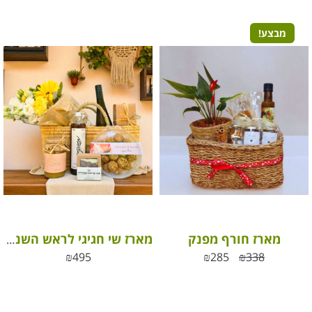
מבצע!
מארז חורף מפנק
מארז שי חגיגי לראש השנה “חג של ריחות, טעמים ויוקרה ישראלית”
₪
495
₪
285
₪
338