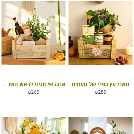
מארז עץ כפרי של טעמים
ארגז שי חגיגי לראש השנה “מתנה עם שורשים, טעם וריח של בית”
₪
265
₪
285