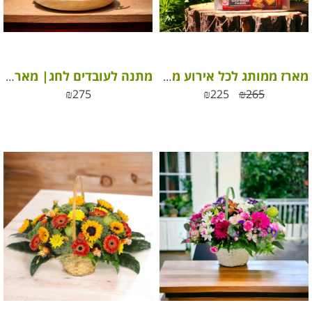
מארז ממותג לכל אירוע מתוק ומפנק
מתנה לעובדים לחג| מארז שי לעובדים
₪
275
₪
225
₪
265