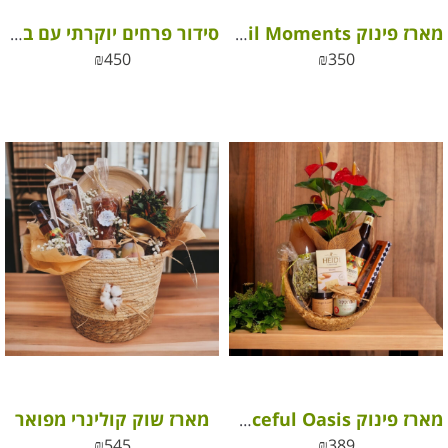
מארז פינוק Tranquil Moments
סידור פרחים יוקרתי עם בקבוק יין קברנה סוביניון – דרך ארץ
₪
450
₪
350
מארז שוק קולינרי מפואר
מארז פינוק box Peaceful Oasis
₪
545
₪
389