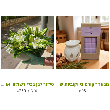
מבער דקורטיבי וקוביות שעווה ארומטיות בעבודת יד
סידור לבן בכלי לשולחן או למתנה – white flower arrangement in an elegant ceramic vase
95
₪
החל מ-
250
₪