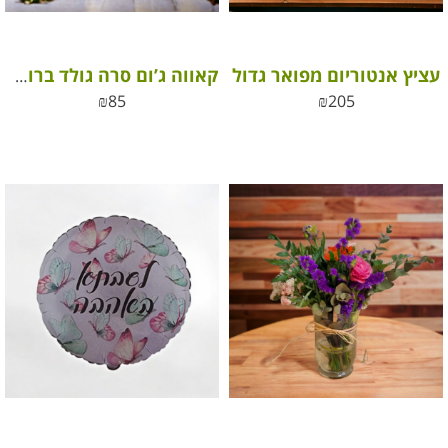
עציץ אנטוריום מפואר גדול
קאווה ג’ום סרה גולד ברוט (כשר)
₪
85
₪
205