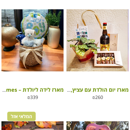
מארז יום הולדת עם עציץ, אלכוהול ושוקולד פרימיום
מארז לידה ליולדת – Happy Times
₪
339
₪
260
המלאי אזל