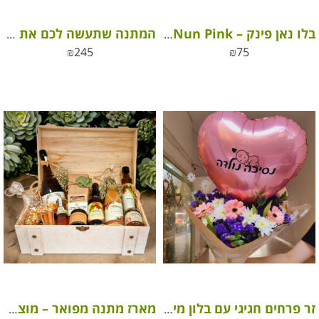
בלו נאן פינק – Blue Nun Pink
המתנה שתעשה לכם את החג
₪
245
₪
75
זר פרחים חגיגי עם בלון מיילר ל”נסיכה נולדה”
מארז מתנה מפואר – מוצרים כחול לבן