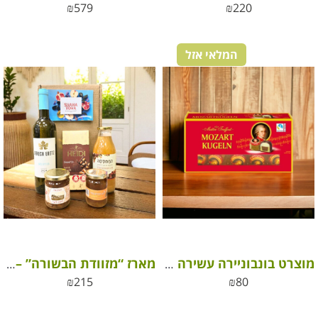
₪
579
₪
220
המלאי אזל
מוצרט בונבוניירה עשירה מארז L
מארז “מזוודת הבשורה” – יין גלילי, שוקולד היידי, מיץ תפוחים טבעי ועוד הפתעות
₪
215
₪
80