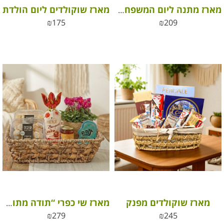
מארז שוקולדים ליום הולדת
מארז מתנה ליום המשפחה – כי מגיע להם הטוב ביותר
₪
175
₪
209
מארז שוקולדים מפנק
מארז שי כפרי “תודה מתוקה” סלסלת פינוקים, פריחה והוקרה
₪
279
₪
245