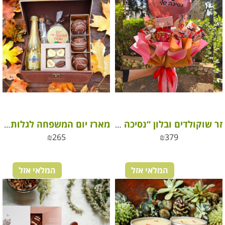
זר שוקולדים ובלון “נסיכה שלי” – מתנה קסומה ליום האהבה
מארז יום המשפחה לגלות אוצרות
₪
265
₪
379
המלאי אזל
המלאי אזל