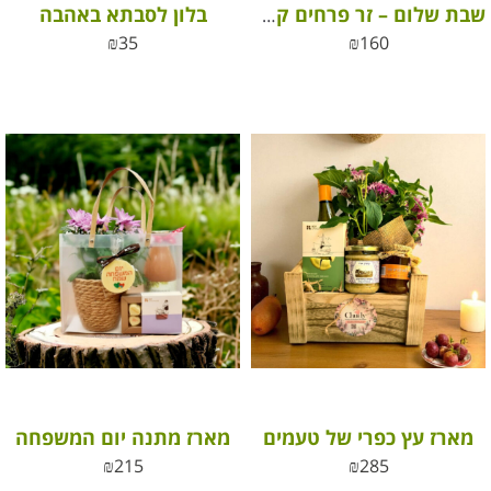
בלון לסבתא באהבה
שבת שלום – זר פרחים קטן באגרטל לשולחן מלא אהבה
₪
35
₪
160
מארז עץ כפרי של טעמים
מארז מתנה יום המשפחה
₪
215
₪
285