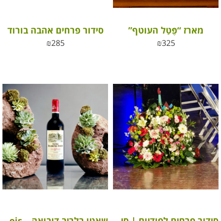
מארז “פֶּטַל העוטף”
סידור פרחים אהבה בורוד
₪
285
₪
325