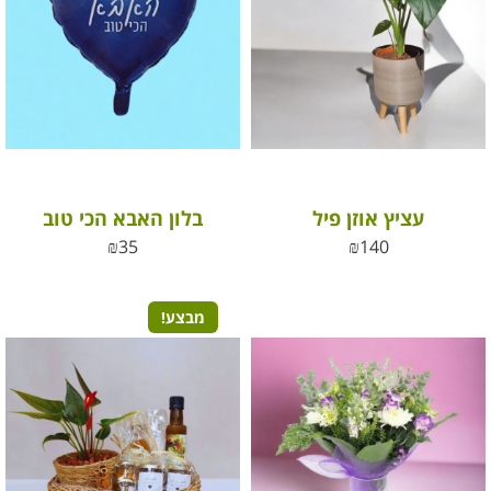
עציץ אוזן פיל
בלון האבא הכי טוב
₪
35
₪
140
מבצע!