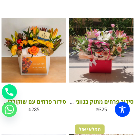
סידור פרחים מתוק בגווני ורוד, סגול ולבן עם שוקולדים מפנקים
סידור פרחים עם שוקולדים, דבש וברכה ממותגת לחג ראש השנה
₪
285
₪
325
המלאי אזל