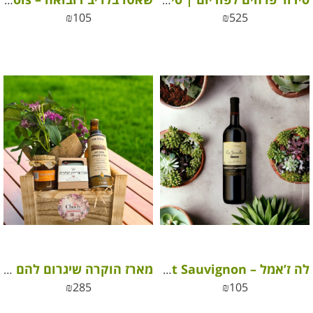
סידור פרחים לפודיום | סידור פרחים לדוכן נואמים
שאטו בלריב דובואה – Chateau Bellerives Dubois (כשר)
₪
105
₪
525
לה ז’אמל – Les Jamelles Cabernet Sauvignon (כשר)
מארז הוקרה שיגרום להם לחייך
₪
285
₪
105