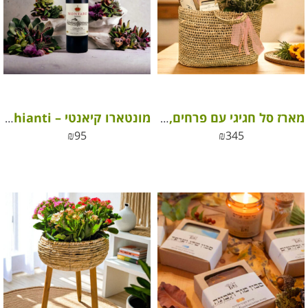
מארז סל חגיגי עם פרחים, קוקטייל שוקולד וסבון טבעי
מונטארו קיאנטי – Montaro Chianti (איטלקי כשר)
₪
95
₪
345