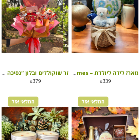
מארז לידה ליולדת – Happy Times
זר שוקולדים ובלון “נסיכה שלי” – מתנה קסומה ליום האהבה
₪
379
₪
339
המלאי אזל
המלאי אזל