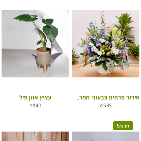
עציץ אוזן פיל
סידור פרחים צבעוני מפרחי בר
₪
140
₪
535
מבצע!