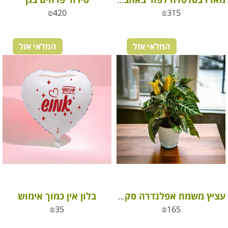
מארז בסלסלה לפזר באהבה פרחי חודי
₪
420
₪
315
המלאי אזל
המלאי אזל
בלון אין כמוך אימוש
עציץ משמח אפלנדרה סקרוזה בכלי קרמיקה/ זכוכית
₪
35
₪
165