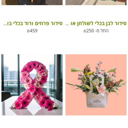
סידור לבן בכלי לשולחן או למתנה – white flower arrangement in an elegant ceramic vase
סידור פרחים ורוד בכלי בוהו עם בלון ומרשמלו לבבות – מתנה קסומה ומלאת אהבה
החל מ-
250
₪
459
₪