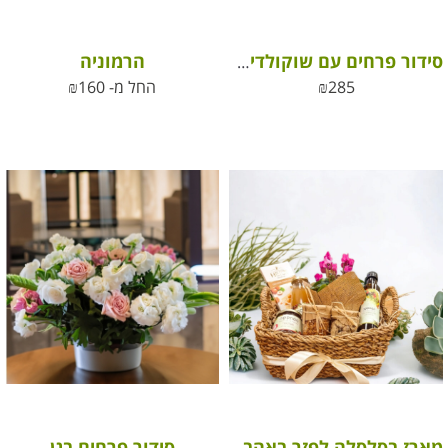
הרמוניה
סידור פרחים עם שוקולדים, דבש וברכה ממותגת לחג ראש השנה
285
₪
החל מ-
160
₪
סידור פרחים בגן