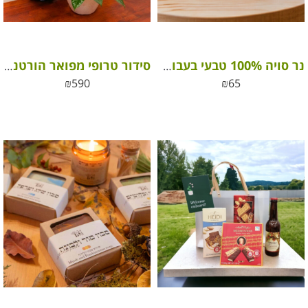
נר סויה 100% טבעי בעבודת יד
סידור טרופי מפואר הורטנסיות
₪
590
₪
65