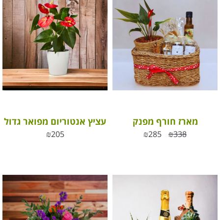
מארז חורף מפנק
עציץ אנטוריום מפואר גדול
₪
205
₪
285
₪
338