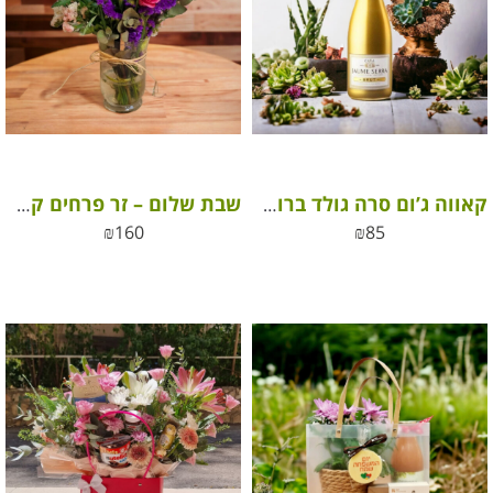
קאווה ג’ום סרה גולד ברוט (כשר)
שבת שלום – זר פרחים קטן באגרטל לשולחן מלא אהבה
₪
160
₪
85