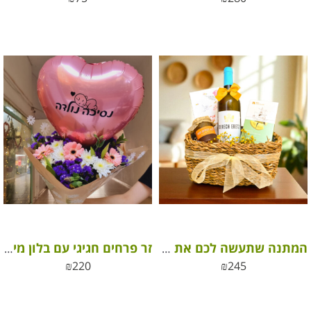
המתנה שתעשה לכם את החג
זר פרחים חגיגי עם בלון מיילר ל”נסיכה נולדה”
₪
220
₪
245