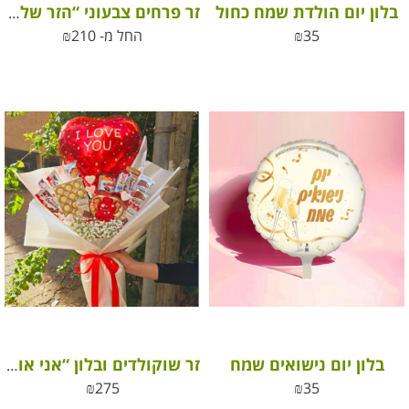
בלון יום הולדת שמח כחול
זר פרחים צבעוני “הזר של סופי”
35
₪
החל מ-
210
₪
בלון יום נישואים שמח
זר שוקולדים ובלון “אני אוהב/ת אותך” – מתנה מושלמת ליום האהבה
₪
275
₪
35