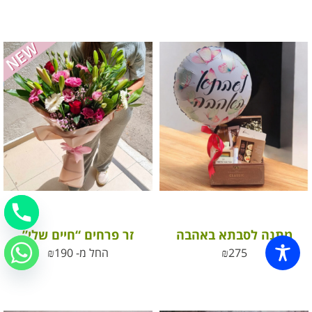
מתנה לסבתא באהבה
זר פרחים “חיים שלי”
275
₪
החל מ-
190
₪