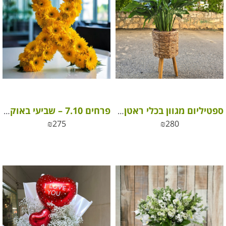
ספטיליום מגוון בכלי ראטן על רגליים
פרחים 7.10 – שביעי באוקטובר
₪
275
₪
280