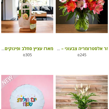
זר אלסטרומריה צבעוני – פריחה מלאת חיים ושמחה
מארז עציץ סחלב ופינוקים – מתנה ליום המשפחה
₪
305
₪
245