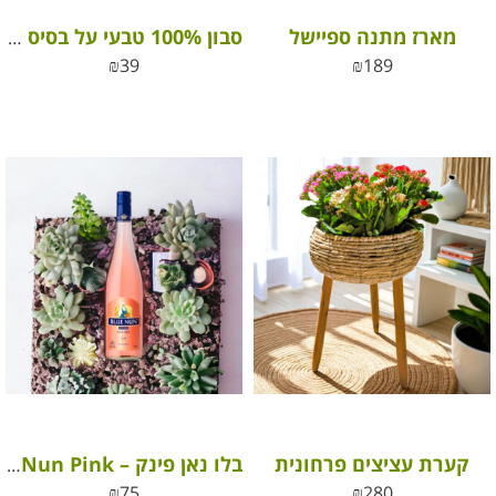
מארז מתנה ספיישל
סבון 100% טבעי על בסיס שמנים אתריים
₪
39
₪
189
קערת עציצים פרחונית
בלו נאן פינק – Blue Nun Pink
₪
75
₪
280