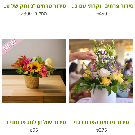
סידור פרחים יוקרתי עם בקבוק יין קברנה סוביניון – דרך ארץ
סידור פרחים “מותק של פרחים” flower arrangement
450
₪
החל מ-
300
₪
סידור פרחים הפרח בגני
סידור שולחן לחג פרחוני וצבעוני
₪
95
₪
275