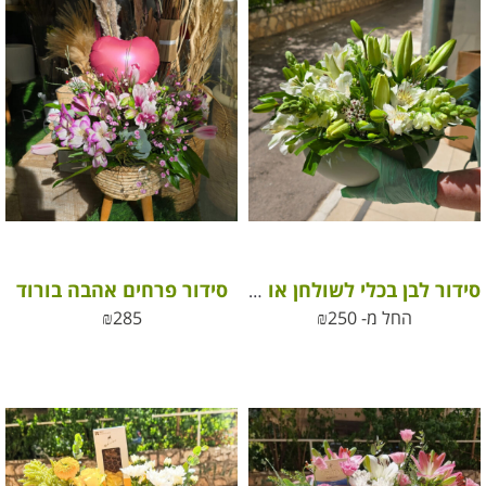
סידור פרחים אהבה בורוד
סידור לבן בכלי לשולחן או למתנה – white flower arrangement in an elegant ceramic vase
החל מ-
250
₪
285
₪