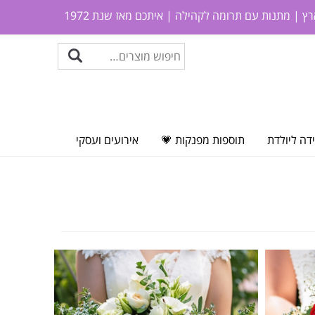
ץ | מתנות עם תרומה לקהילה | איתכם מאז שנת 1972
דה ליולדת
תוספות מפנקות 💗
אירועים ועסקי