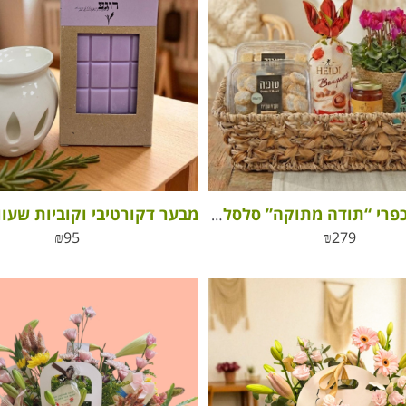
מארז שי כפרי “תודה מתוקה” סלסלת פינוקים, פריחה והוקרה
₪
95
₪
279