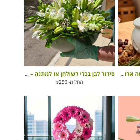
מבער דקורטיבי וקוביות שעווה ארומטיות בעבודת יד
סידור לבן בכלי לשולחן או למתנה – white flower arrangement in an elegant ceramic vase
החל מ-
250
₪