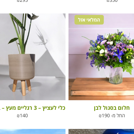
₪
295
₪
350
המלאי אזל
חלום בסגול לבן
כלי לעציץ – 3 רגליים מעץ – בוהו שיק
החל מ-
190
₪
140
₪