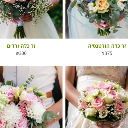
זר כלה הורטנסיה
זר כלה ורדים
₪
300
₪
375