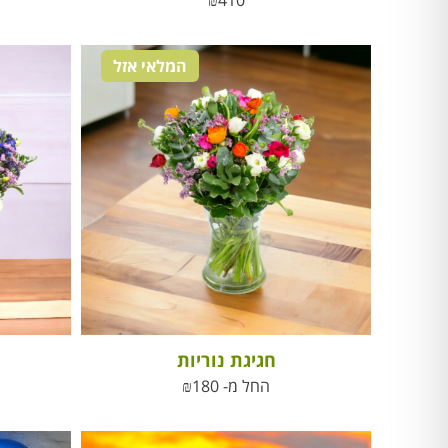
₪
410
המלאי אזל
חגיגת נוריות
החל מ-
180
₪