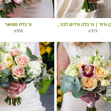
זר כלה מפואר
זר כלה לבן ורוד | זר כלה ורדים לבנים ורודים
₪
350
₪
315