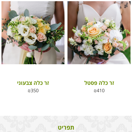
זר כלה פסטל
זר כלה צבעוני
₪
350
₪
410
תפריט