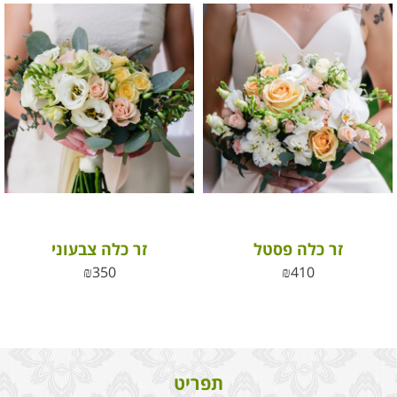
זר כלה פסטל
זר כלה צבעוני
₪
350
₪
410
תפריט