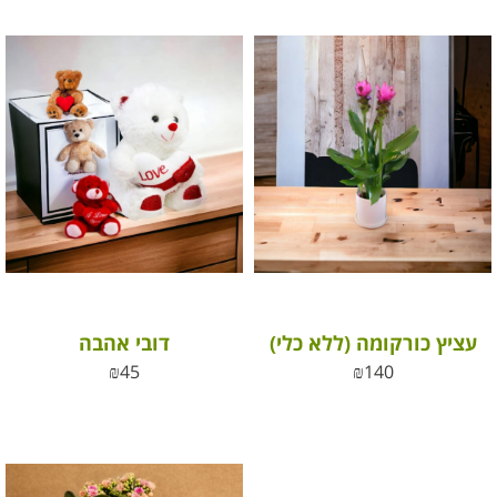
עציץ כורקומה (ללא כלי)
דובי אהבה
₪
45
₪
140