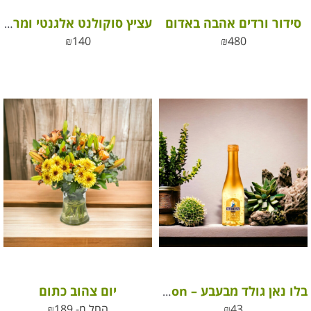
סידור ורדים אהבה באדום
עציץ סוקולנט אלגנטי ומרשים בכלי קרמיקה
₪
140
₪
480
יום צהוב כתום
בלו נאן גולד מבעבע – Blue Nun Sparkling Gold Edition
43
₪
החל מ-
189
₪