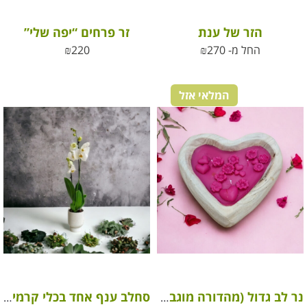
הזר של ענת
זר פרחים “יפה שלי”
החל מ-
270
₪
220
₪
המלאי אזל
נר לב גדול (מהדורה מוגבלת ליום האהבה)
סחלב ענף אחד בכלי קרמיקה מהודר ואלגנטי