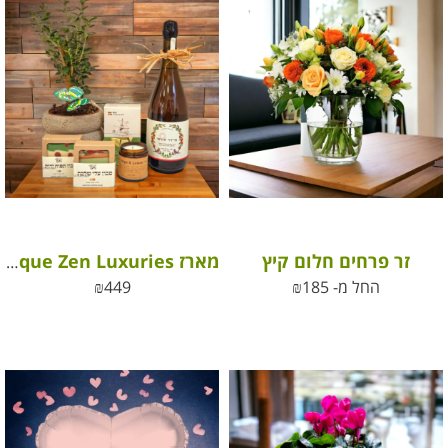
זר פרחים חלום קיץ
מארז Boutique Zen Luxuries – חוויה מושלמת של איכות ונעימות
החל מ-
185
₪
449
₪