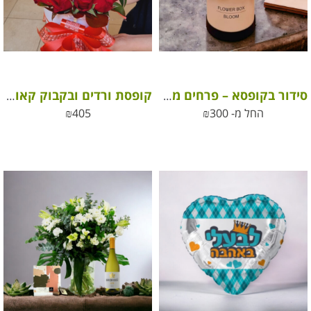
סידור בקופסא – פרחים מהשדה
קופסת ורדים ובקבוק קאווה – הפינוק המושלם לחגיגה רומנטית בלתי נשכחת!
החל מ-
300
₪
405
₪