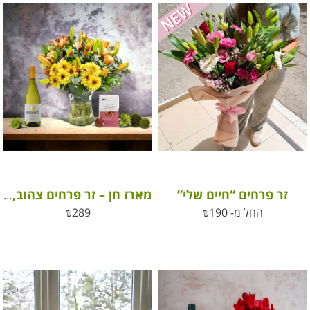
זר פרחים “חיים שלי”
מארז חן – זר פרחים צהוב, פרלינים ויין לבן
החל מ-
190
₪
289
₪