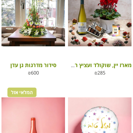
סידור מדרגות גן עדן
מארז יין, שוקולד ועציץ רקפת בכלי קרמיקה לילך
₪
600
₪
285
המלאי אזל