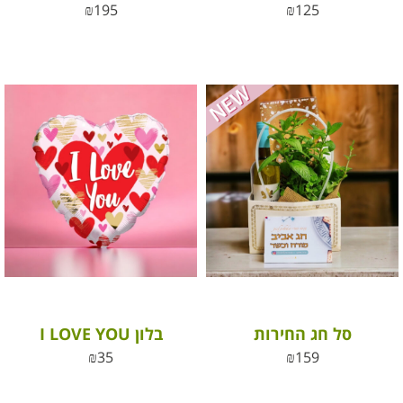
₪
195
₪
125
סל חג החירות
בלון I LOVE YOU
₪
35
₪
159