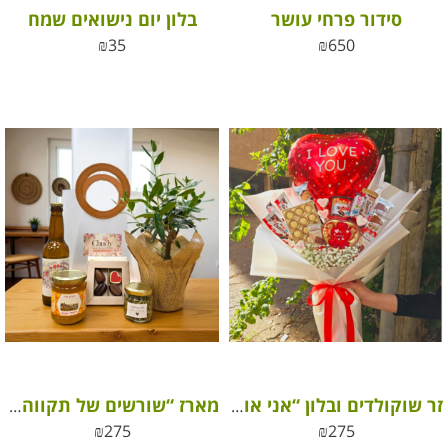
סידור פרחי עושר
בלון יום נישואים שמח
₪
35
₪
650
זר שוקולדים ובלון “אני אוהב/ת אותך” – מתנה מושלמת ליום האהבה
מארז “שורשים של תקווה” מתנה עם ערך חברתי
₪
275
₪
275