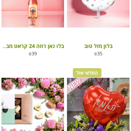
בלון מזל טוב
בלו נאן רוזה 24 קראט מבעבע – Blue Nun Rosé 24K
₪
39
₪
35
המלאי אזל