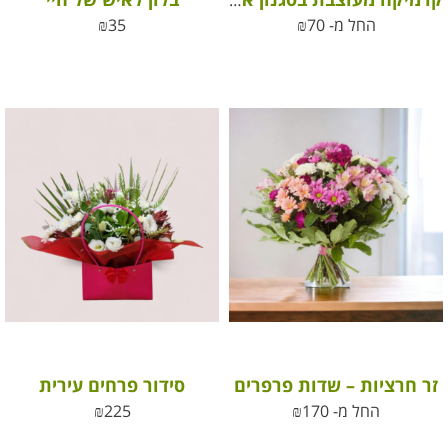
קרמיקה מעוצבת בסגנון אבן וינטג’
החל מ-
70
₪
35
₪
זר חרציות – שדות פרפרים
סידור פרחים עירית
החל מ-
170
₪
225
₪