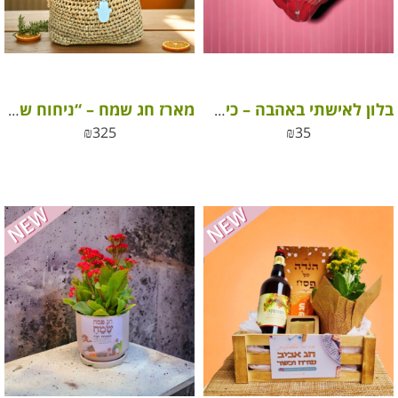
בלון לאישתי באהבה – כיתוב אחר אהבה
מארז חג שמח – “ניחוח של חג, טעם של טבע”
₪
325
₪
35