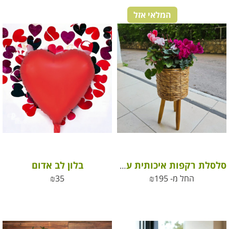
המלאי אזל
בלון לב אדום
סלסלת רקפות איכותית על 3 רגליים מעץ
החל מ-
195
₪
35
₪