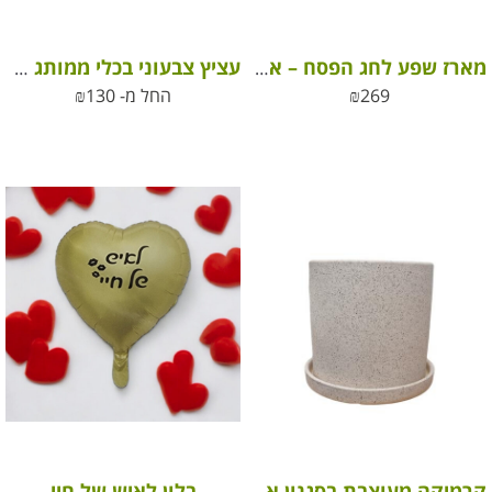
מארז שפע לחג הפסח – ארגז עץ מעוצב, סבון טבעי, עציץ צבעוני ועוד
עציץ צבעוני בכלי ממותג לחג
269
₪
החל מ-
130
₪
בלון לאיש של חיי