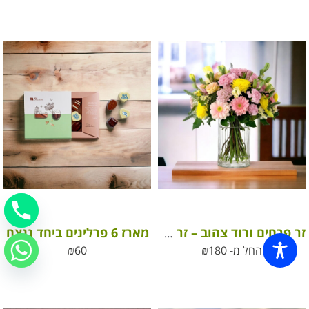
מארז 6 פרלינים ביחד ננצח
זר פרחים ורוד צהוב – זר פרחי שדה
החל מ-
180
₪
60
₪