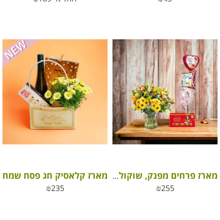
מארז קלאסיק חג פסח שמח
מארז פרחים מפנק, שוקולד בלגי ובלון עם ברכה
₪
235
₪
255