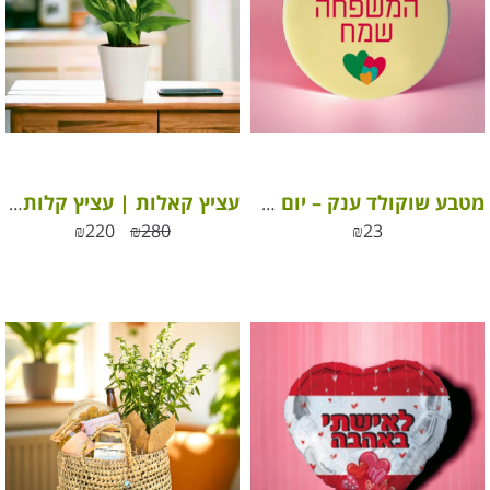
מטבע שוקולד ענק – יום המשפחה שמח מבית ROY שוקולד
עציץ קאלות | עציץ קלות צבעוני בכלי
₪
220
₪
280
₪
23