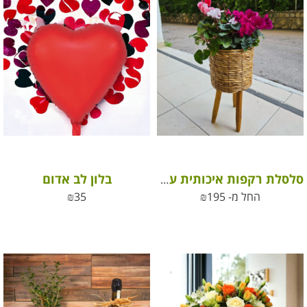
בלון לב אדום
סלסלת רקפות איכותית על 3 רגליים מעץ
החל מ-
195
₪
35
₪