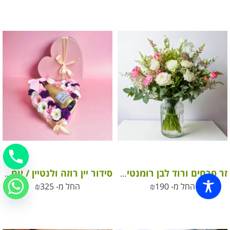
זר פרחים ורוד לבן רומנטיקה ורודה
סידור יין רוזה ולנטיין / יום האהבה
החל מ-
190
₪
החל מ-
325
₪