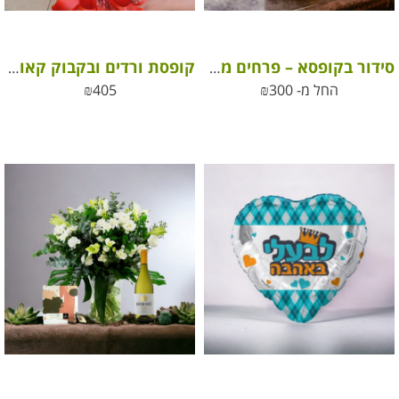
סידור בקופסא – פרחים מהשדה
קופסת ורדים ובקבוק קאווה – הפינוק המושלם לחגיגה רומנטית בלתי נשכחת!
החל מ-
300
₪
405
₪