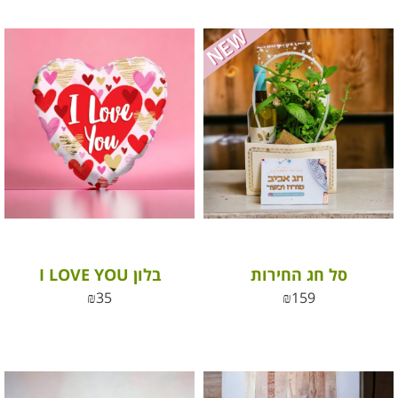
סל חג החירות
בלון I LOVE YOU
₪
35
₪
159