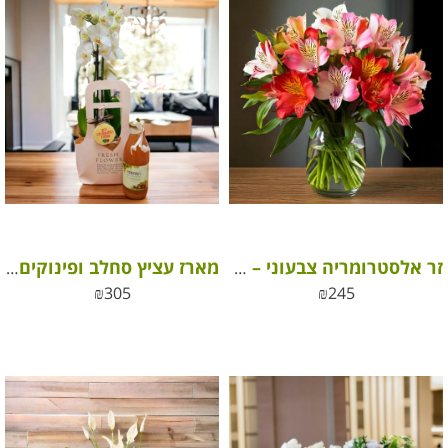
זר אלסטרומריה צבעוני – פריחה מלאת חיים ושמחה
מארז עציץ סחלב ופינוקים – מתנה ליום המשפחה
₪
305
₪
245