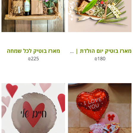
מארז בוטיק לכל שמחה
מארז בוטיק יום הולדת | משלוח ליום הולדת
₪
225
₪
180