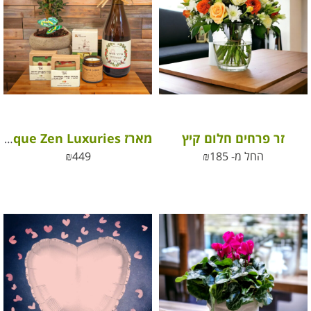
זר פרחים חלום קיץ
מארז Boutique Zen Luxuries – חוויה מושלמת של איכות ונעימות
החל מ-
185
₪
449
₪