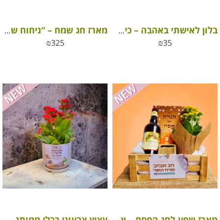
בלון לאישתי באהבה – כיתוב אחר אהבה
מארז חג שמח – “ניחוח של חג, טעם של טבע”
₪
325
₪
35