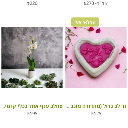
החל מ-
270
₪
220
₪
המלאי אזל
נר לב גדול (מהדורה מוגבלת ליום האהבה)
סחלב ענף אחד בכלי קרמיקה מהודר ואלגנטי
₪
195
₪
125