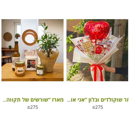
זר שוקולדים ובלון “אני אוהב/ת אותך” – מתנה מושלמת ליום האהבה
מארז “שורשים של תקווה” מתנה עם ערך חברתי
₪
275
₪
275