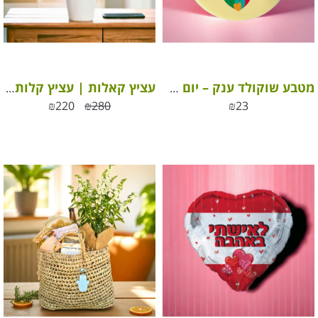
מטבע שוקולד ענק – יום המשפחה שמח מבית ROY שוקולד
עציץ קאלות | עציץ קלות צבעוני בכלי
₪
220
₪
280
₪
23