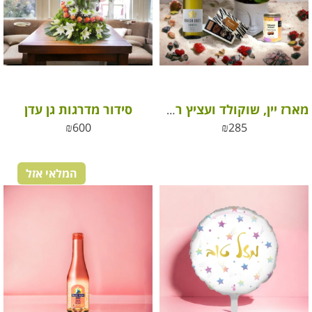
סידור מדרגות גן עדן
מארז יין, שוקולד ועציץ רקפת בכלי קרמיקה לילך
₪
600
₪
285
המלאי אזל