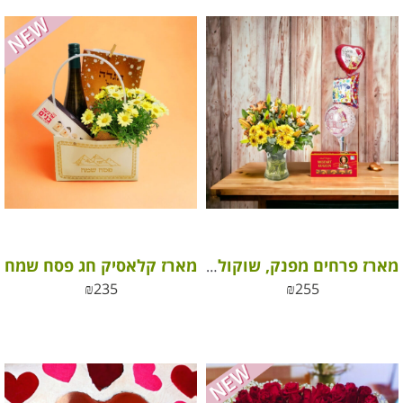
מארז קלאסיק חג פסח שמח
מארז פרחים מפנק, שוקולד בלגי ובלון עם ברכה
₪
235
₪
255