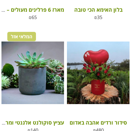
בלון האימא הכי טובה
מארז 6 פרלינים מעולים – את מלכה!
₪
65
₪
35
המלאי אזל
סידור ורדים אהבה באדום
עציץ סוקולנט אלגנטי ומרשים בכלי קרמיקה
₪
140
₪
480