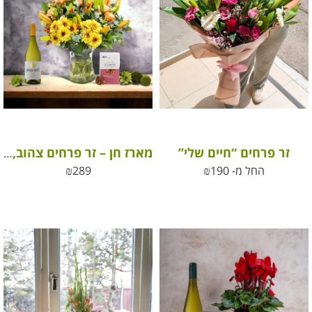
זר פרחים “חיים שלי”
מארז חן – זר פרחים צהוב, פרלינים ויין לבן
החל מ-
190
₪
289
₪