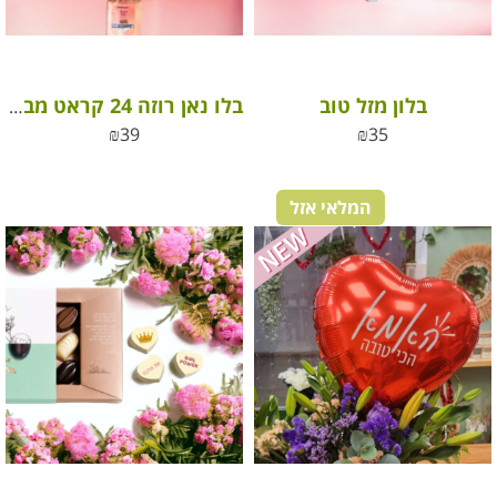
בלון מזל טוב
בלו נאן רוזה 24 קראט מבעבע – Blue Nun Rosé 24K
₪
39
₪
35
המלאי אזל