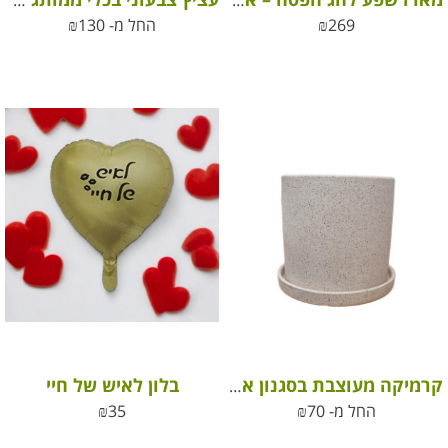
מארז שפע לחג הפסח – ארגז עץ מעוצב, סבון טבעי, עציץ צבעוני ועוד
עציץ צבעוני בכלי ממותג לחג
269
₪
החל מ-
130
₪
בלון לאיש של חיי
קרמיקה מעוצבת בסגנון אבן וינטג’
החל מ-
70
₪
35
₪