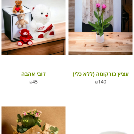
עציץ כורקומה (ללא כלי)
דובי אהבה
₪
45
₪
140