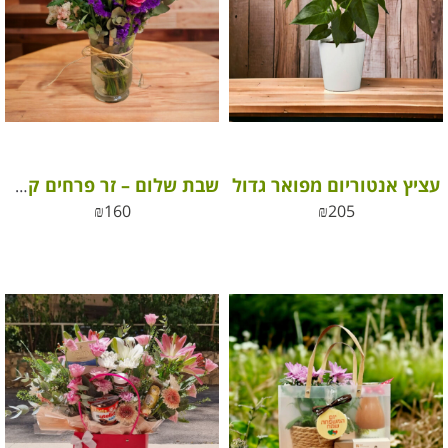
עציץ אנטוריום מפואר גדול
שבת שלום – זר פרחים קטן באגרטל לשולחן מלא אהבה
₪
160
₪
205