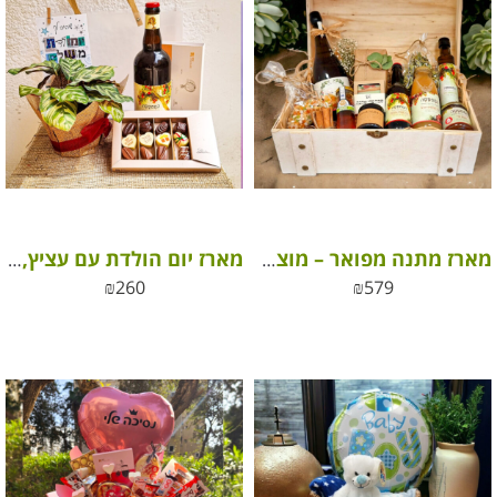
מארז מתנה מפואר – מוצרים כחול לבן
מארז יום הולדת עם עציץ, אלכוהול ושוקולד פרימיום
₪
260
₪
579