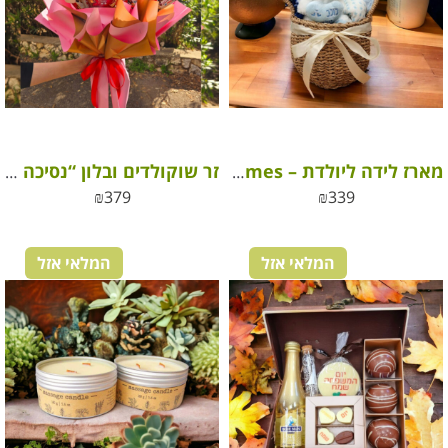
מארז לידה ליולדת – Happy Times
זר שוקולדים ובלון “נסיכה שלי” – מתנה קסומה ליום האהבה
₪
379
₪
339
המלאי אזל
המלאי אזל