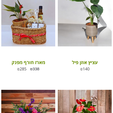
עציץ אוזן פיל
מארז חורף מפנק
₪
285
₪
338
₪
140