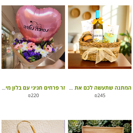
המתנה שתעשה לכם את החג
זר פרחים חגיגי עם בלון מיילר ל”נסיכה נולדה”
₪
220
₪
245