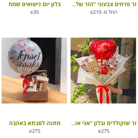
בלון יום נישואים שמח
זר פרחים צבעוני “הזר של סופי”
החל מ-
210
₪
35
₪
מתנה לסבתא באהבה
זר שוקולדים ובלון “אני אוהב/ת אותך” – מתנה מושלמת ליום האהבה
₪
275
₪
275