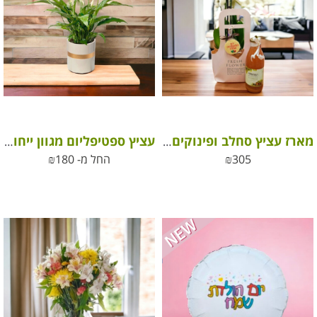
מארז עציץ סחלב ופינוקים – מתנה ליום המשפחה
עציץ ספטיפליום מגוון ייחודי גדול מאוד (ללא פריחה בעונה זו)
305
₪
החל מ-
180
₪