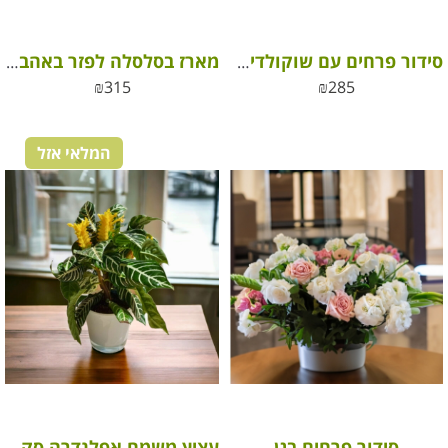
סידור פרחים עם שוקולדים, דבש וברכה ממותגת לחג ראש השנה
מארז בסלסלה לפזר באהבה פרחי חודי
₪
315
₪
285
המלאי אזל
סידור פרחים בגן