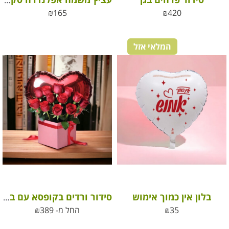
עציץ משמח אפלנדרה סקרוזה בכלי קרמיקה/ זכוכית
₪
165
₪
420
המלאי אזל
בלון אין כמוך אימוש
סידור ורדים בקופסא עם בלון לב
35
₪
החל מ-
389
₪