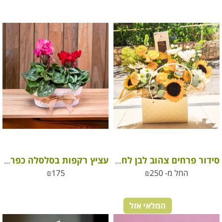
סידור פרחים צהוב לבן לחג בתוך תיק מיוחד
עציץ רקפות בסלסלה כפרית
החל מ-
250
₪
175
₪
המלאי אזל