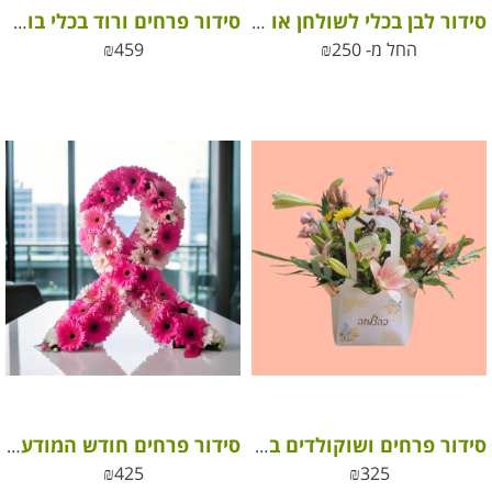
סידור לבן בכלי לשולחן או למתנה – white flower arrangement in an elegant ceramic vase
סידור פרחים ורוד בכלי בוהו עם בלון ומרשמלו לבבות – מתנה קסומה ומלאת אהבה
החל מ-
250
₪
459
₪
סידור פרחים ושוקולדים בהצלחה
סידור פרחים חודש המודעות לסרטן השד – עסקים
₪
425
₪
325