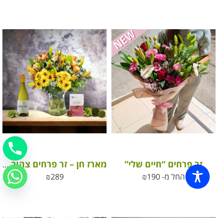
זר פרחים “חיים שלי”
מארז חן – זר פרחים צהוב, פרלינים ויין לבן
החל מ-
190
₪
289
₪