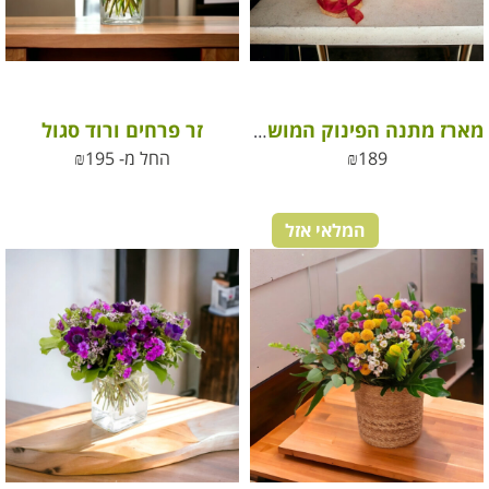
זר פרחים ורוד סגול
מארז מתנה הפינוק המושלם
189
₪
החל מ-
195
₪
המלאי אזל