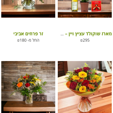
זר פרחים אביבי
מארז שוקולד עציץ ויין – מתנה לחג
295
₪
החל מ-
180
₪