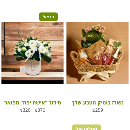
מבצע!
מארז בוטיק הטבע שלך
סידור “אישה יפה” מפואר
₪
320
₪
370
₪
259
המלאי אזל