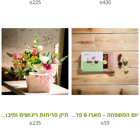
₪
225
₪
430
יום המשפחה – מארז 6 פרלינים ממותגים מבית ROY שוקולד
תיק פריחות ריגושים וחיבוקים
₪
235
₪
59