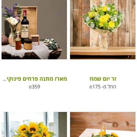
זר יום שמח
מארז מתנה פרחים פינוקים ויין משובח ליום הולדת
החל מ-
175
₪
359
₪