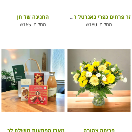
החגיגה של חן
זר פרחים כפרי באגרטל ראטן
החל מ-
180
₪
החל מ-
165
₪
פריחה צהובה
מארז הפתעות מושלם לכל הזדמנות