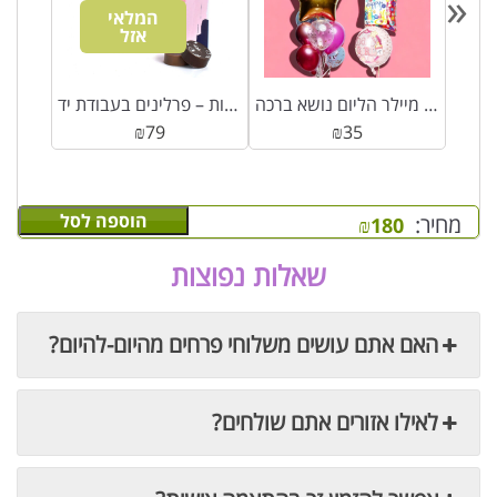
«
המלאי
אזל
בה
בלון מיילר הליום נושא ברכה
מארז אורנת מתיקות – פרלינים בעבודת יד
₪
79
₪
35
הוספה לסל
מחיר:
₪
180
שאלות נפוצות
האם אתם עושים משלוחי פרחים מהיום-להיום?
לאילו אזורים אתם שולחים?