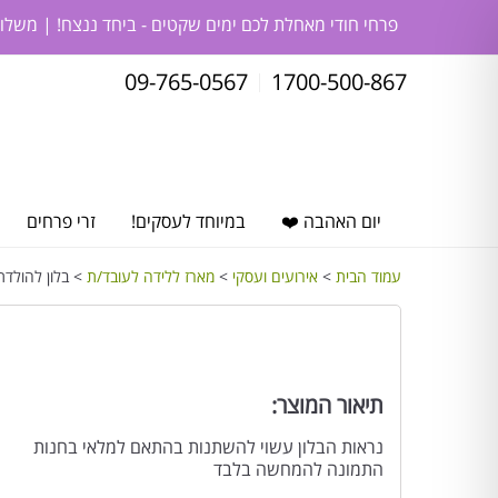
פרחי חודי מאחלת לכם ימים שקטים - ביחד ננצח! | משלו
09-765-0567
1700-500-867
יום האהבה ❤️
במיוחד לעסקים!
זרי פרחים
עמוד הבית
>
אירועים ועסקי
>
מארז ללידה לעובד/ת
> בלון להולדת
תיאור המוצר:
נראות הבלון עשוי להשתנות בהתאם למלאי בחנות
התמונה להמחשה בלבד