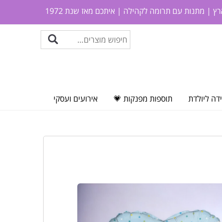
ץ | מתנות עם תרומה לקהילה | איתכם מאז שנת 1972
דה ליולדת
תוספות מפנקות 💗
אירועים ועסקי