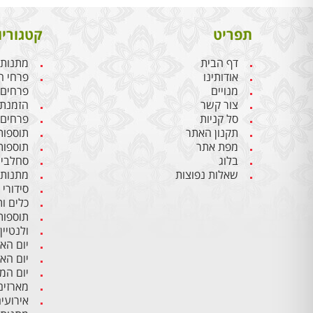
תפריט
קטגוריו
דף הבית
מתנות 
אודותינו
פרחי ח
מנויים
פרחים
צור קשר
הזמנת 
סל קניות
פרחים 
תקנון האתר
תוספות
מפת אתר
תוספות
בלוג
סחלבים
שאלות נפוצות
מתנות 
סידורי
כלים ו
תוספות
ולנטיין
יום הא
יום הא
יום ה
מארזים
אירועי