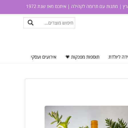
ץ | מתנות עם תרומה לקהילה | איתכם מאז שנת 1972
דה ליולדת
תוספות מפנקות 💗
אירועים ועסקי