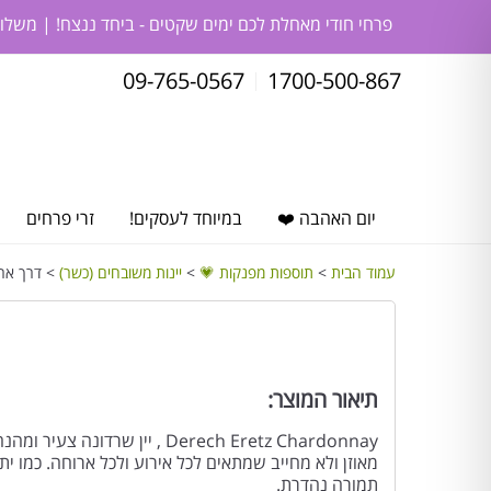
פרחי חודי מאחלת לכם ימים שקטים - ביחד ננצח! | משלו
09-765-0567
1700-500-867
יום האהבה ❤️
במיוחד לעסקים!
זרי פרחים
עמוד הבית
>
תוספות מפנקות 💗
>
יינות משובחים (כשר)
> דרך ארץ
תיאור המוצר:
Derech Eretz Chardonnay , יין שרד
מאוזן ולא מחייב שמתאים לכל אירוע ולכל ארוחה. כמו 
תמורה נהדרת.