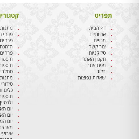
תפריט
קטגוריו
דף הבית
מתנות 
אודותינו
פרחי ח
מנויים
פרחים
צור קשר
הזמנת 
סל קניות
פרחים 
תקנון האתר
תוספות
מפת אתר
תוספות
בלוג
סחלבים
שאלות נפוצות
מתנות 
סידורי
כלים ו
תוספות
ולנטיין
יום הא
יום הא
יום ה
מארזים
אירועי