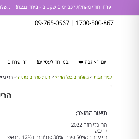
פרחי חודי מאחלת לכם ימים שקטים - ביחד ננצח! | משלו
09-765-0567
1700-500-867
יום האהבה ❤️
במיוחד לעסקים!
זרי פרחים
עמוד הבית
>
משלוחים בכל הארץ
>
חנות פרחים נתניה
> הרי גליל רוזה 2022 – קולקצי
הרי גליל רו
תיאור המוצר:
הרי גלי רוזה 2022
יין יבש
זני ענבים: 50% סירה, 38% סנג’ובזה ו 12% גרנאש.