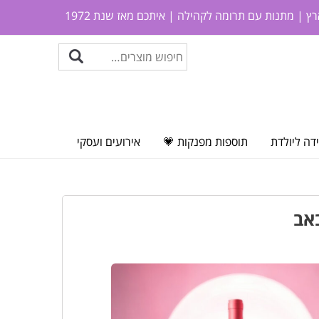
ץ | מתנות עם תרומה לקהילה | איתכם מאז שנת 1972
דה ליולדת
תוספות מפנקות 💗
אירועים ועסקי