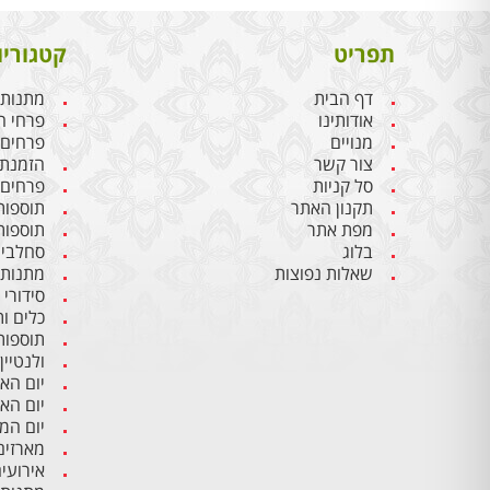
תפריט
קטגוריו
דף הבית
מתנות 
אודותינו
פרחי ח
מנויים
פרחים
צור קשר
הזמנת 
סל קניות
פרחים 
תקנון האתר
תוספות
מפת אתר
תוספות
בלוג
סחלבים
שאלות נפוצות
מתנות 
סידורי
כלים ו
תוספות
ולנטיין
יום הא
יום הא
יום ה
מארזים
אירועי