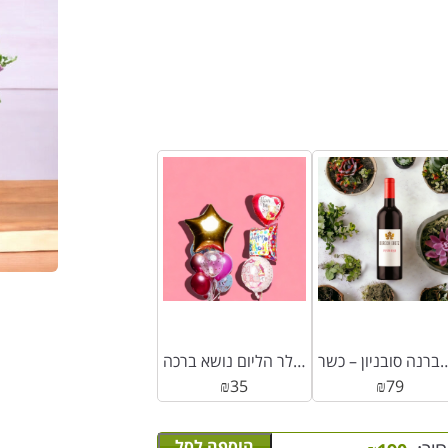
נה סובניון – כשר
בלון מיילר הליום נושא ברכה
₪
35
₪
79
הוספה לסל