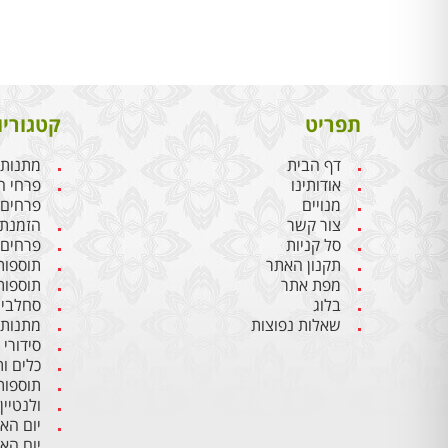
תפריט
קטגוריו
דף הבית
מתנות 
אודותינו
פרחי ח
מנויים
פרחים
צור קשר
הזמנת 
סל קניות
פרחים 
תקנון האתר
תוספות
מפת אתר
תוספות
בלוג
סחלבים
שאלות נפוצות
מתנות 
סידורי
כלים ו
תוספות
ולנטיין
יום הא
יום הא