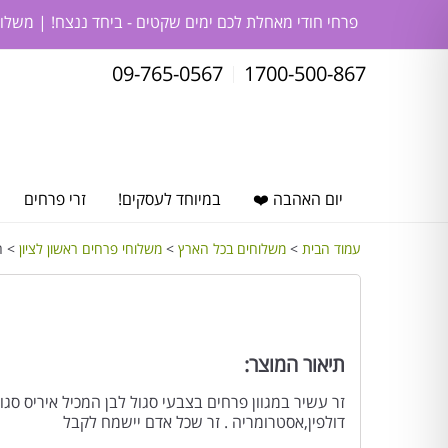
פרחי חודי מאחלת לכם ימים שקטים - ביחד ננצח! | משלו
09-765-0567
1700-500-867
יום האהבה ❤️
במיוחד לעסקים!
זרי פרחים
עמוד הבית
>
משלוחים בכל הארץ
>
משלוחי פרחים ראשון לציון
> חל
תיאור המוצר:
זר עשיר במגוון פרחים בצבעי סגול לבן המכיל איריס סגול 
דולפין,אסטרומריה . זר שכל אדם יישמח לקבל