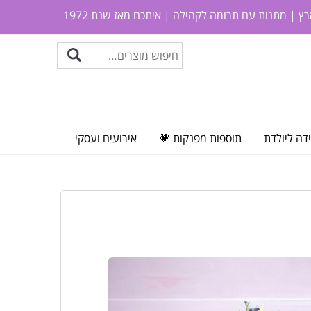
ץ | מתנות עם תרומה לקהילה | איתכם מאז שנת 1972
דה ליולדת
תוספות מפנקות 💗
אירועים ועסקי