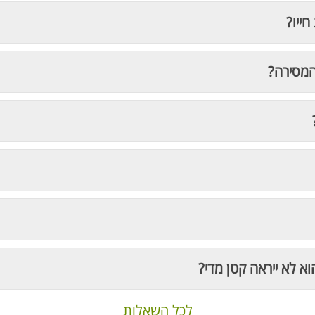
חייו?
המסירה?
וא לא ייראה קטן מדי?
לכל השאלות