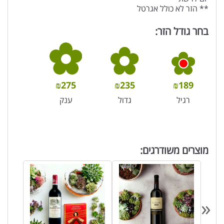
** הזר לא כולל אגרטל
בחר גודל הזר:
₪
275
₪
235
₪
189
רגיל
גדול
ענק
מוצרים משודרגים:
«