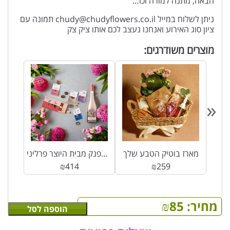
הבאה, מתנה למורה וכו…
ניתן לשלוח במייל chudy@chudyflowers.co.il תמונה עם
ציון סוג האירוע ואנחנו נעצב לכם אותו ציק צק
מוצרים משודרגים:
«
יץ
מארז בוטיק הטבע שלך
מארז אהבה גדול ומפנק מבית היוצר פרליני ROY שוקולד
₪
414
₪
259
מחיר:
85
₪
הוספה לסל