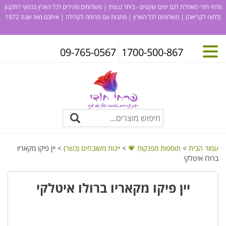
פרחי חודי מאחלת לכם ימים שקטים - ביחד ננצח! | משלוחים מהירים לכל הארץ בכפוף לתקנון
(לחצו לקריאה)
| משלוחים לכל הארץ | מתנות עם תרומה לקהילה | איתכם מאז שנת 1972
09-765-0567
1700-500-867
עמוד הבית
>
תוספות מפנקות 💗
>
יינות משובחים (כשר)
> יין פיקו מקאריו
ברולו איטלקי
יין פיקו מקאריו ברולו איטלקי