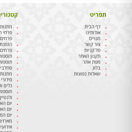
תפריט
קטגוריו
דף הבית
מתנות 
אודותינו
פרחי ח
מנויים
פרחים
צור קשר
הזמנת 
סל קניות
פרחים 
תקנון האתר
תוספות
מפת אתר
תוספות
בלוג
סחלבים
שאלות נפוצות
מתנות 
סידורי
כלים ו
תוספות
ולנטיין
יום הא
יום הא
יום ה
מארזים
אירועי