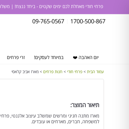
פרחי חודי מאחלת לכם ימים שקטים - ביחד ננצח! | משלו
09-765-0567
1700-500-867
יום האהבה ❤️
במיוחד לעסקים!
זרי פרחים
עמוד הבית
>
פרחי חודי
>
חנות פרחים
> מארז אביב קלאסי
תיאור המוצר:
מארז מתנה חגיגי ומרשים שמשלב עיצוב אלגנטי, פרחים
למשפחה, חברים, מארחים או עובדים.