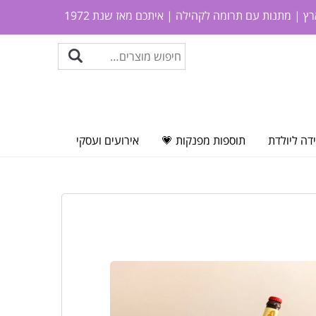
ץ | מתנות עם תרומה לקהילה | איתכם מאז שנת 1972
דה ליולדת
תוספות מפנקות 💗
אירועים ועסקי