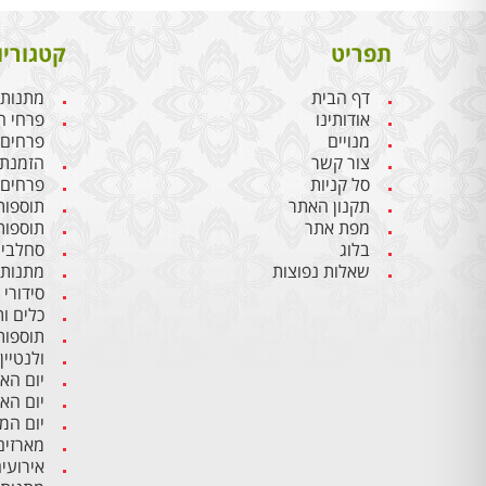
תפריט
קטגוריו
דף הבית
מתנות 
אודותינו
פרחי ח
מנויים
פרחים
צור קשר
הזמנת 
סל קניות
פרחים 
תקנון האתר
תוספות
מפת אתר
תוספות
בלוג
סחלבים
שאלות נפוצות
מתנות 
סידורי
כלים ו
תוספות
ולנטיין
יום הא
יום הא
יום ה
מארזים
אירועי