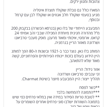
צהובות ומגוון ירקים.
המארז כולל גם טבלת שוקולד תוצרת איטליה
מגיע בטעמי שוקולד חלב אגוזים או שוקולד לבן עם קרמל
ובנוסף,
המבעבע הייחודי של בלו נאן (בגרסא הכשרה) בבקבוק 200
מ”ל מהדורה חגיגית מיוחדת המכילה שבבי זהב אמיתי 24
קראט. ארומטי, איכותי ומאוד מרענן. מופק מענבי טרביאנו
ושרדונה מאזור הריין בגרמניה.
המותג בלו נאן. נוצר כבר ב-1921 ובשנות ה-80 הפך למותג
היין הידוע בעולם בזכות יינותיו הפירותיים והפרחוניים, קשה
מאוד שלא להתאהב.
אזור גידול: הריין
זני ענבים: טרביאנו ושרדונה
תהליך ייצור: היין המבעבע מיוצר בשיטת Charmat.
**כשר לפסח
***התמונה להמחשה בלבד
** לטובת טריות הסידור במידה ואין במלאי פרחים כפי שיש
בתמונה השוזרות ישלבו סוגי פרחים אחרים השומרים על
נראות ויופיו של הזר.