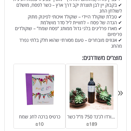
✔ בקבוק יין לבן תוצרת יקב דרך ארץ – כשר לפסח, מושלם
לשולחן החג
✔ טבלת שוקולד היידי – שוקולד איכותי לפינוק מתוק
✔ הגדה של פסח – לחוויית ליל סדר מושלמת
✔ מארז פרלינים בלגי גדול ממותג “פסח שמח” – שוקולדים
פרימיום
✔ אגוזים מובחרים – טעם מסורתי שהוא חלק בלתי נפרד
מהחג
מוצרים משודרגים:
«
יין אדום דומיין בארון דה רוטשילד, בורדו לג’נד 750 מ”ל כשר
כרטיס ברכה לחג שמח
₪
10
₪
189