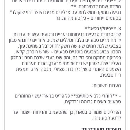
2. **פרלינים יוקרתיים מפנקים וומותגים “ביחד ננצח” או יום
הולדת שמח לבחירתכם :**
נגיעה מתוקה ומושלמת עם פרלינים מבית היוצר “רוי שוקולד”
בטעמים ייחודיים – כל טעימה ענוגה
3. **פינוקי ספא:**
שני סבונים טבעיים בניחוחות יעריים ורגועים עשויים עבודת
יד מחומרים טבעיים בלבד וכוללים שמנים אתריים לדוגמא סבון
בצבעי שלכת חמים שעושה חשק להתכרבל בשמיכת פוך.
הסבון צבוע בצבעים בוטניים טבעיים – שורש רוברב, קקאו,
פפריקה מתוקה וספירולינה, ומקושט בעלי שלכת מסבון בחלק
העליון שלו. לסבון יש ריח אדמתי מרענן, בזכות תערובת
השמנים האתריים שלו: לוונדר, פצ’ולי, מנטה, ארז, ותמצית
ריח טבעית.
הערות חשובות:
– **חומרי גלם איכותיים:** כל פריט במארז עשוי מחומרים
טבעיים באיכות גבוהה ונבדקים.
הפרלינים שמורים במארז, כך שהטעמים והריחות יישמרו עד
לרגע הטעימה .
מוצרים משודרגים: