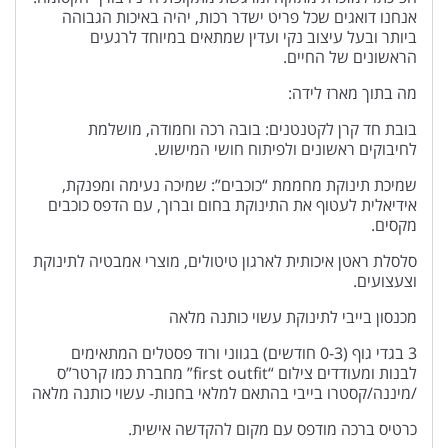
אנחנו דואגים שכל פריט ישדר רכות, יהיה באיכות הגבוהה
ביותר ובעל עיצוב נקי ועדין שמתאים במיוחד לרגעים
הראשונים של החיים.
מה בתוך מארז לידה:
בובת חד קרן לקטנטנים: בובה רכה וחמודה, מושלמת
לחיבוקים ראשונים ולפיתוח חושי המישוש.
שמיכת תינוקת מחממת “כוכבים”: שמיכה נעימה ומפנקת,
אידיאלית לעטוף את התינוקת בחום וברוך, עם הדפס כוכבים
מקסים.
סלסלת ראטן איכותית לארגון טיטולים, מוצרי אמבטיה לתינוקת
וצעצועים.
מכנסון בייבי לתינוקת עשוי כותנה מלאה
3 בגדי גוף (0-3 חודשים) בגווני ורוד פסטלים המתאימים
לבנות ומעודדים צילום “first outfit” מחברת כמו קרטר”ס
/מיננה/קסטרו בייבי בהתאם למלאי בחנות- עשוי כותנה מלאה
כרטיס ברכה מודפס עם מקום להקדשה אישית.