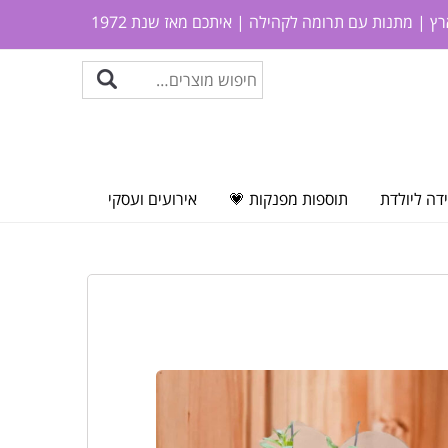
ץ | מתנות עם תרומה לקהילה | איתכם מאז שנת 1972
דה ליולדת
תוספות מפנקות 💗
אירועים ועסקי