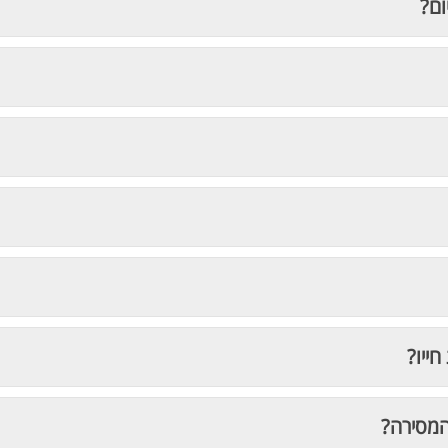
ום?
חייו?
המסירה?