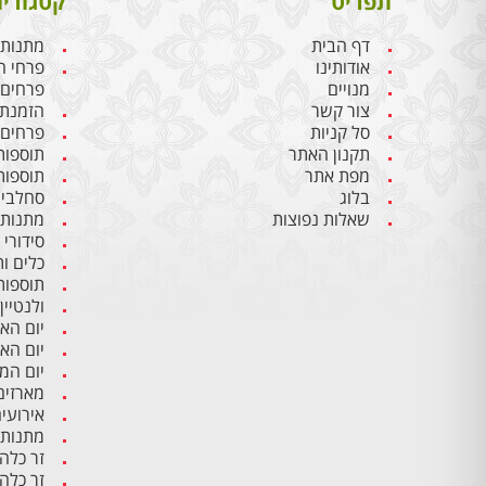
תפריט
קטגוריו
דף הבית
מתנות 
אודותינו
פרחי ח
מנויים
פרחים
צור קשר
הזמנת 
סל קניות
פרחים 
תקנון האתר
תוספות
מפת אתר
תוספות
בלוג
סחלבים
שאלות נפוצות
מתנות 
סידורי
כלים ו
תוספות
ולנטיין
יום הא
יום הא
יום ה
מארזים
אירועי
מתנות 
זר כלה
זר כלה