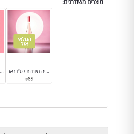
מוצרים משודרגים:
המלאי
אזל
הרי גליל רוזה 2022 – קולקציה מיוחדת לט”ו באב
בלון מיילר הליום נושא ברכה
₪
85