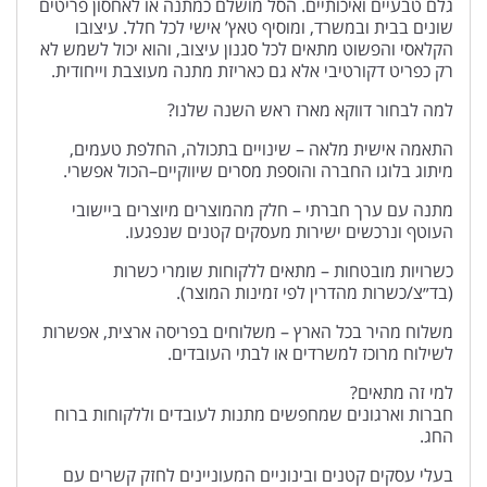
גלם טבעיים ואיכותיים. הסל מושלם כמתנה או לאחסון פריטים
שונים בבית ובמשרד, ומוסיף טאץ’ אישי לכל חלל. עיצובו
הקלאסי והפשוט מתאים לכל סגנון עיצוב, והוא יכול לשמש לא
רק כפריט דקורטיבי אלא גם כאריזת מתנה מעוצבת וייחודית.
למה לבחור דווקא מארז ראש השנה שלנו?
התאמה אישית מלאה – שינויים בתכולה, החלפת טעמים,
מיתוג בלוגו החברה והוספת מסרים שיווקיים–הכול אפשרי.
מתנה עם ערך חברתי – חלק מהמוצרים מיוצרים ביישובי
העוטף ונרכשים ישירות מעסקים קטנים שנפגעו.
כשרויות מובטחות – מתאים ללקוחות שומרי כשרות
(בד״צ/כשרות מהדרין לפי זמינות המוצר).
משלוח מהיר בכל הארץ – משלוחים בפריסה ארצית, אפשרות
לשילוח מרוכז למשרדים או לבתי העובדים.
למי זה מתאים?
חברות וארגונים שמחפשים מתנות לעובדים וללקוחות ברוח
החג.
בעלי עסקים קטנים ובינוניים המעוניינים לחזק קשרים עם