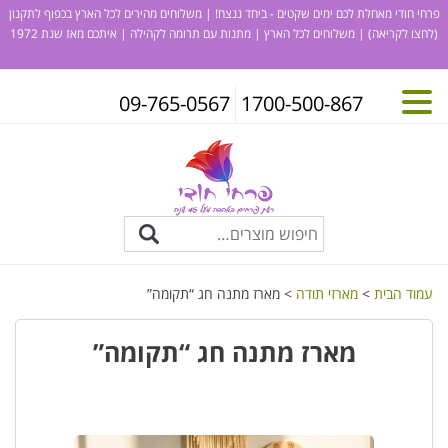
פרחי חודי מאחלת לכם ימים שקטים - ביחד ננצח! | משלוחים מהירים לכל הארץ בכפוף לתקנון
(לחצו לקריאה)
| משלוחים לכל הארץ | מתנות עם תרומה לקהילה | איתכם מאז שנת 1972
09-765-0567
1700-500-867
עמוד הבית
>
מארזי תודה
> מארז מתנה חג “תקומה”
מארז מתנה חג “תקומה”