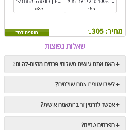
נר סויה 100% טבעי בעבודת יד
פורטה 6 אדום כשר | Porta 6 Tinto *כשר*
₪
85
₪
65
מחיר:
305
₪
הוספה לסל
שאלות נפוצות
האם אתם עושים משלוחי פרחים מהיום-להיום?
לאילו אזורים אתם שולחים?
אפשר להזמין זר בהתאמה אישית?
הפרחים טריים?