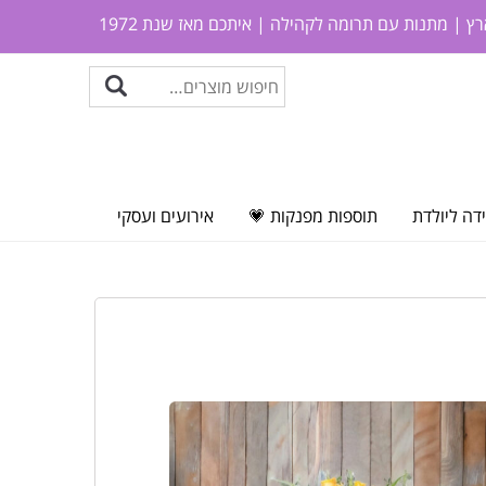
ץ | מתנות עם תרומה לקהילה | איתכם מאז שנת 1972
דה ליולדת
תוספות מפנקות 💗
אירועים ועסקי