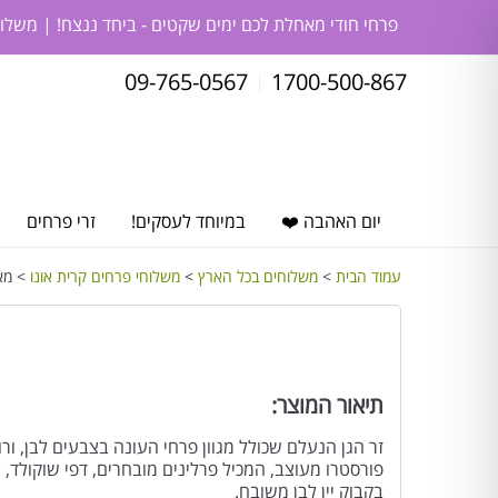
פרחי חודי מאחלת לכם ימים שקטים - ביחד ננצח! | משלו
09-765-0567
1700-500-867
יום האהבה ❤️
במיוחד לעסקים!
זרי פרחים
עמוד הבית
>
משלוחים בכל הארץ
>
משלוחי פרחים קרית אונו
> מארז
תיאור המוצר:
זר הגן הנעלם שכולל מגוון פרחי העונה בצבעים לבן, ורוד
פורסטרו מעוצב, המכיל פרלינים מובחרים, דפי שוקולד, ט
בקבוק יין לבן משובח.