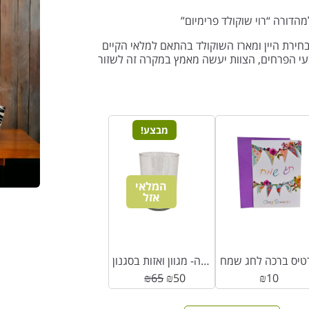
הדורה “רוי שוקולד פרימיום”
ירת היין ומארז השוקולד בהתאם למלאי הקיים
וצבעי הפרחים, הצוות יעשה מאמץ במקרה זה לשזור
מבצע!
המלאי
אזל
טיס ברכה לחג שמח
ואזה- מגוון ואזות בסגנון BLOOM
₪
65
₪
50
₪
10