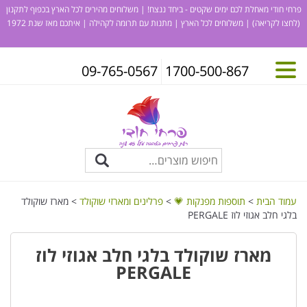
פרחי חודי מאחלת לכם ימים שקטים - ביחד ננצח! | משלוחים מהירים לכל הארץ בכפוף לתקנון
(לחצו לקריאה)
| משלוחים לכל הארץ | מתנות עם תרומה לקהילה | איתכם מאז שנת 1972
09-765-0567
1700-500-867
עמוד הבית
>
תוספות מפנקות 💗
>
פרלינים ומארזי שוקולד
> מארז שוקולד
בלגי חלב אגוזי לוז PERGALE
מארז שוקולד בלגי חלב אגוזי לוז
PERGALE