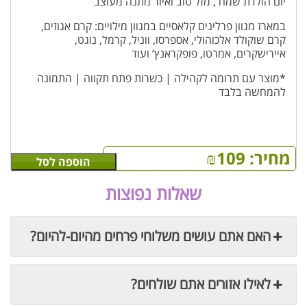
יום הולדת שמח , מזל טוב ואיור מתנה מעוצב
במארז מגוון פרלינים קלאסיים במגוון מילויים: קרם אגוזים,
קרם שוקולד אלכוהולי, אספרסו, ווניל, קרמל, נוגט,
איירישקרים, אמרטו, פופקראנץ’ ועוד
*מוצר עם תרומה לקהילה | כשרות פתח תקווה | התמונה
להמחשה בלבד
מחיר:
109
₪
הוספה לסל
שאלות נפוצות
האם אתם עושים משלוחי פרחים מהיום-להיום?
לאילו אזורים אתם שולחים?