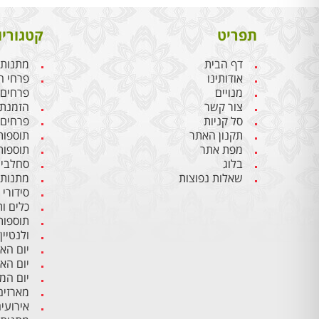
תפריט
קטגוריו
דף הבית
מתנות 
אודותינו
פרחי ח
מנויים
פרחים
צור קשר
הזמנת 
סל קניות
פרחים 
תקנון האתר
תוספות
מפת אתר
תוספות
בלוג
סחלבים
שאלות נפוצות
מתנות 
סידורי
כלים ו
תוספות
ולנטיין
יום הא
יום הא
יום ה
מארזים
אירועי