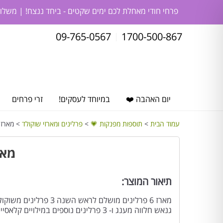
פרחי חודי מאחלת לכם ימים שקטים - ביחד ננצח! | משלו
09-765-0567
1700-500-867
יום האהבה ❤️
במיוחד לעסקים!
זרי פרחים
עמוד הבית
>
תוספות מפנקות 💗
>
פרלינים ומארזי שוקולד
> מארז 
מאר
תיאור המוצר:
מארז 6 פרלינים מושלם לר
גנאש חלווה מענג ו- 3 פרלינים נוספים במילויים קלאסיים