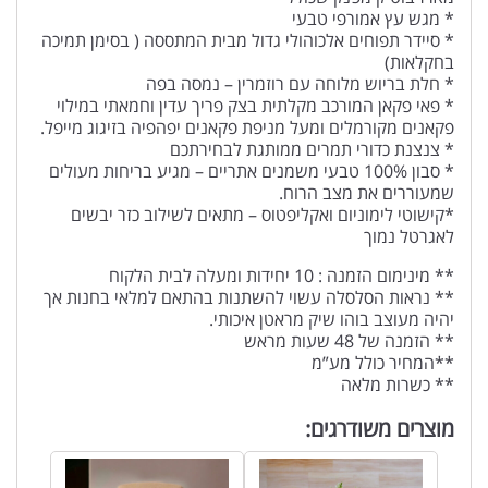
* מגש עץ אמורפי טבעי
* סיידר תפוחים אלכוהולי גדול מבית המתססה ( בסימן תמיכה
בחקלאות)
* חלת בריוש מלוחה עם רוזמרין – נמסה בפה
* פאי פקאן המורכב מקלתית בצק פריך עדין וחמאתי במילוי
פקאנים מקורמלים ומעל מניפת פקאנים יפהפיה בזיגוג מייפל.
* צנצנת כדורי תמרים ממותגת לבחירתכם
* סבון 100% טבעי משמנים אתריים – מגיע בריחות מעולים
שמעוררים את מצב הרוח.
*קישוטי לימוניום ואקליפטוס – מתאים לשילוב כזר יבשים
לאגרטל נמוך
** מינימום הזמנה : 10 יחידות ומעלה לבית הלקוח
** נראות הסלסלה עשוי להשתנות בהתאם למלאי בחנות אך
יהיה מעוצב בוהו שיק מראטן איכותי.
** הזמנה של 48 שעות מראש
**המחיר כולל מע”מ
** כשרות מלאה
מוצרים משודרגים: