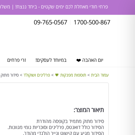
פרחי חודי מאחלת לכם ימים שקטים - ביחד ננצח! | משלו
09-765-0567
1700-500-867
יום האהבה ❤️
במיוחד לעסקים!
זרי פרחים
עמוד הבית
>
תוספות מפנקות 💗
>
פרלינים ושוקולד
> סידור מתוק –
תיאור המוצר:
סידור מתוק מתמיד בקופסה מהודרת
הסידור כולל דואנטס, פרלינים וסוכריות גומי מגוונות.
הסידור מגיע עם קישוט ונייר הולנדי מהודר.