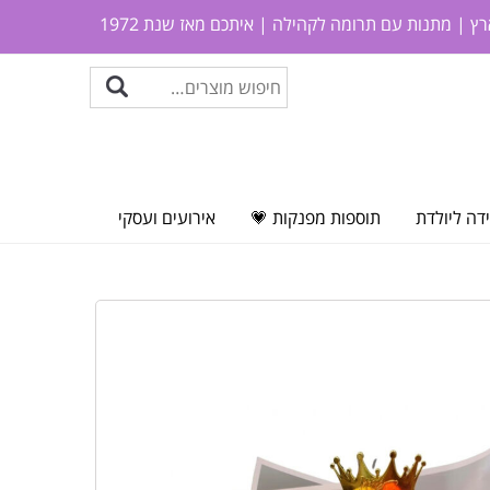
ץ | מתנות עם תרומה לקהילה | איתכם מאז שנת 1972
דה ליולדת
תוספות מפנקות 💗
אירועים ועסקי