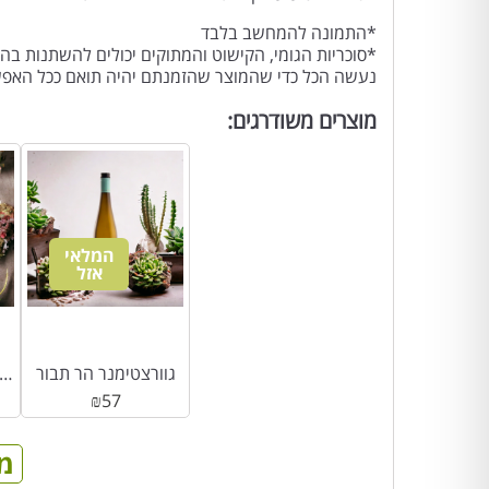
*התמונה להמחשב בלבד
*סוכריות הגומי, הקישוט והמתוקים יכולים להשתנות בהת
נעשה הכל כדי שהמוצר שהזמנתם יהיה תואם ככל האפ
מוצרים משודרגים:
המלאי
אזל
גוורצטימנר הר תבור
ליקר שוקולד מריר עדין- דה קרי
₪
57
מ