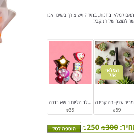
אם למלאי בחנות, במידה ויש צורך בשינוי אנו
שר למוצר של המקבל.
המלאי
אזל
נה
בלון מיילר הליום נושא ברכה
₪
35
₪
69
חיר:
300
₪
250
₪
הוספה לסל