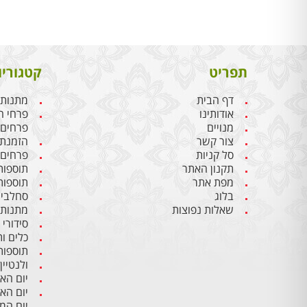
תפריט
קטגוריו
דף הבית
מתנות 
אודותינו
פרחי ח
מנויים
פרחים
צור קשר
הזמנת 
סל קניות
פרחים 
תקנון האתר
תוספות
מפת אתר
תוספות
בלוג
סחלבים
שאלות נפוצות
מתנות 
סידורי
כלים ו
תוספות
ולנטיין
יום הא
יום הא
יום ה