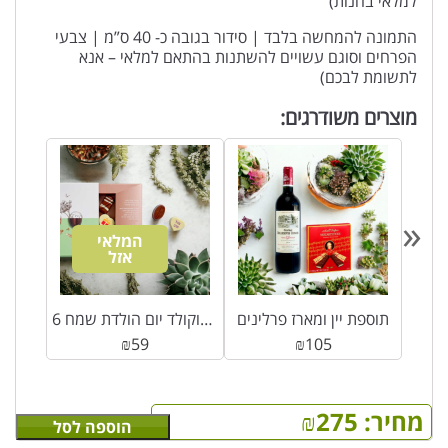
למלאי בחנות)
התמונה להמחשה בלבד | סידור בגובה כ- 40 ס”מ | צבעי
הפרחים וסוגם עשויים להשתנות בהתאם למלאי – אנא
לתשומת לבכם)
מוצרים משודרגים:
«
המלאי
אזל
תוספת יין ומארז פרלינים
6 פרליני מזל טוב – מבית רוי שוקולד יום הולדת שמח
₪
59
₪
105
מחיר:
275
₪
הוספה לסל