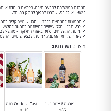
המתנה המושלמת להבעת חיבה, הפתעה מיוחדת או חגיגה
נישואין או כל רגע שתרצו להפוך למתוק במיוחד.
✔ התמונות להמחשה בלבד – ייתכנו שינויים קלים בהתא
✔ צבע הבלון והכלי עשויים להשתנות בהתאם למלאי.
✔ זמינות המשלוחים תלויה באזורי החלוקה – מומלץ לב
✔ לאחר שליחת ההזמנה, לא ניתן לבצע שינויים, החלפות
מוצרים משודרגים:
פורטה 6 אדום כשר | Porta 6 Tinto *כשר*
רוזה Or de la Castinelle / Story Rosé Côtes de Provence (כשר)
מארז 6 פרלינים לאוהבים – מבית רוי 
₪
110
₪
85