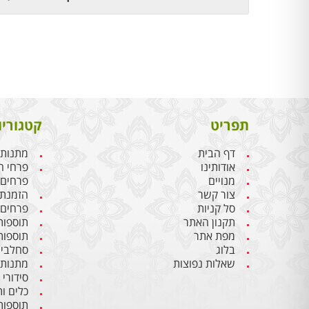
תפריט
קטגוריו
דף הבית
מתנות 
אודותינו
פרחי ח
מנויים
פרחים
צור קשר
הזמנת 
סל קניות
פרחים 
תקנון האתר
תוספות
מפת אתר
תוספות
בלוג
סחלבים
שאלות נפוצות
מתנות 
סידורי
כלים ו
תוספות