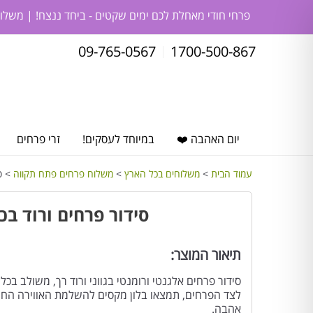
פרחי חודי מאחלת לכם ימים שקטים - ביחד ננצח! | משלו
09-765-0567
1700-500-867
יום האהבה ❤️
במיוחד לעסקים!
זרי פרחים
עמוד הבית
>
משלוחים בכל הארץ
>
משלוח פרחים פתח תקווה
> סי
סידור פרחים ורוד ב
תיאור המוצר:
סידור פרחים אלגנטי ורומנטי בגווני ורוד רך, משולב בכלי
לצד הפרחים, תמצאו בלון מקסים להשלמת האווירה החג
אהבה.