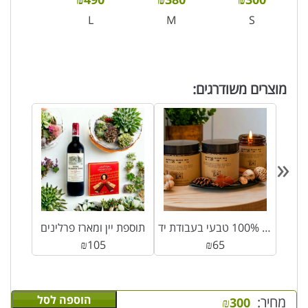
L
M
S
מוצרים משודרגים:
«
כרים
נר סויה 100% טבעי בעבודת יד
תוספת יין ומארז פרלינים
₪
105
₪
65
הוספה לסל
מחיר:
₪
300