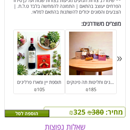
** שימו לב צורות הגזעים מגיעות בצורות שנות ועל כן סידור
הפרחים יעוצב בהתאם | התמונה להמחשה בלבד ט.ל.ח. |
הצבעים והסוגים יכולים להשתנות בהתאם למלאי.
מוצרים משודרגים:
«
דר
מארז פרלינים וחליטות תה פינוקים
תוספת יין ומארז פרלינים
₪
105
₪
185
מחיר:
380
₪
325
₪
הוספה לסל
שאלות נפוצות