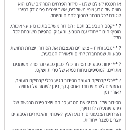
אז תכנסו לעולם שלנו – סידור הפרחים המרהיב שלנו הוא
חוויה של טבע ויופי משולבים, אשר יוצרים פריט דקורטיבי
שגורם לכל מרחב להפוך לחמים ומיוחד.
? **קסם הטבע בביתכם : הסידור משלב בתוכו גזע עץ איכותי,
מוסיף חיבור ייחודי עם הטבע, ומעניק יפהפיות משובחת לכל
חלל.
? **טבע וחיות – ציפורים מעצבות את הסידור, יוצרות תחושת
טבעיות שמתחברת לחיים ולאווירה הטבעית.
? **ריחות טבעיים הסידור כולל סבון טבעי ונר סויה משמנים
אתריים, המוסיפים ניחוח נפלא של טריות ושקט.
? **כלי קרמיקה מעוצב הסידור מגיע בכלי קרמיקה מעוצב,
המתאים לשימוש חוזר ואחסון. כך, ניתן לשמור על החוויה
לאורך זמן.
הסידור שלנו מכניס את הטבע פנימה ויוצר פינה מרגשת של
טבע שמעלה לנו חיוך,
הפרחים הצבעוניים, הגזע העץ האיכותי, והאביזרים הטבעיים
יוצרים סצנה ייחודית.