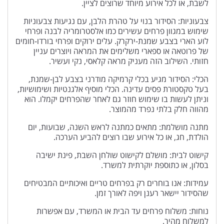
לשבת, או לכל אירוע מיוחד שרוצים לציין.
צבעוניות: הסידור בנוי על טהרת הלבן, עם נגיעות צבעוניות
שימוש במגוון פרחים עשירים כמו אלסטרומריה לבנה ופרחי
לוע הארי בצבע שמנת-ירקרק. עלים ירוקים ופרחי בורדו-חומים
של פרוטאה או ספארי משלימים את המראה ויוצרים עניין
חזותי. השילוב הזה מעניק מראה קלאסי, נקי ועשיר.
הכלי: הסידור מגיע בכלי קרמיקה מודרני בצבע לבן-שמנת,
בעל טקסטורת פסים עדינה. הכלי מוסיף אלגנטיות ושימושיות,
וניתן לעשות בו שימוש חוזר גם לאחר שהפרחים יקמלו. הוא
מהווה חלק בלתי נפרד מהמוצר.
מתנה מושלמת: מתאים כמתנה לראש השנה, שבועות, יום
הולדת, חג, או כל אירוע שבו רוצים להביע הערכה.
קישוט לבית: מושלם לקישוט שולחן השבת, פינת ישיבה
בסלון, או כתוספת יוקרתית למשרד.
עמידות: אנו בוחרים רק בפרחים טריים ואיכותיים המבטיחים
שהסידור יישאר רענן ויפה לאורך זמן.
נוחות: משלוח פרחים עד הבית או המשרד, עם אפשרות
למשלוח מהיר.