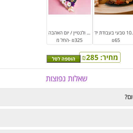
 בעבודת יד
סידור יין רוזה ולנטיין / יום האהבה
65
₪
325
₪
החל מ-
מחיר:
285
₪
הוספה לסל
שאלות נפוצות
ום?