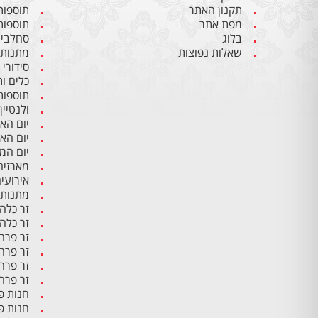
תקנון האתר
תוספות
מפת אתר
תוספות
בלוג
סחלבים
שאלות נפוצות
מתנות 
סידורי
כלים ו
תוספות
ולנטיין
יום הא
יום הא
יום ה
מארזים
אירועי
מתנות 
זר כלה
זר כלה
זר פרח
זר פרח
זר פרח
זר פרח
חנות פ
חנות פ