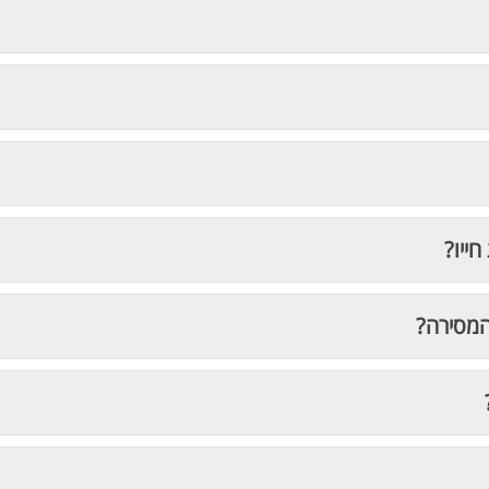
חייו?
המסירה?