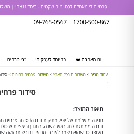
פרחי חודי מאחלת לכם ימים שקטים - ביחד ננצח! | משלו
09-765-0567
1700-500-867
יום האהבה ❤️
במיוחד לעסקים!
זרי פרחים
עמוד הבית
>
משלוחים בכל הארץ
>
משלוחי פרחים רחובות
> סידור
סידור פרחי
תיאור המוצר:
חגיגה מושלמת של יופי, מתיקות וברכה! סידור פרחים מ
וברכה ממותגת לחג ראש השנה, במגוון וריאציות שיכולות 
מעוצב כך שהוא נשמר לאורך זמן ואינו דורש תחזוקה שו