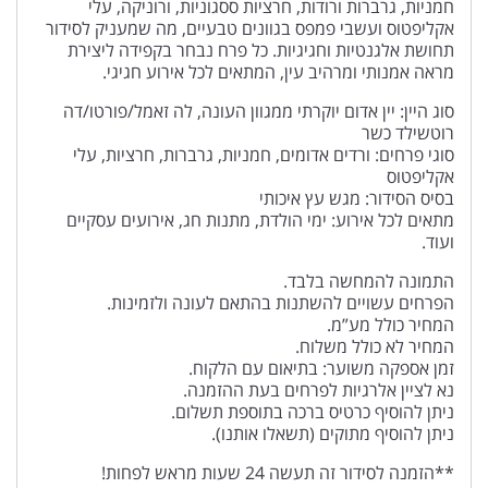
חמניות, גרברות ורודות, חרציות ססגוניות, ורוניקה, עלי
אקליפטוס ועשבי פמפס בגוונים טבעיים, מה שמעניק לסידור
תחושת אלגנטיות וחגיגיות. כל פרח נבחר בקפידה ליצירת
מראה אמנותי ומרהיב עין, המתאים לכל אירוע חגיגי.
סוג היין: יין אדום יוקרתי ממגוון העונה, לה זאמל/פורטו/דה
רוטשילד כשר
סוגי פרחים: ורדים אדומים, חמניות, גרברות, חרציות, עלי
אקליפטוס
בסיס הסידור: מגש עץ איכותי
מתאים לכל אירוע: ימי הולדת, מתנות חג, אירועים עסקיים
ועוד.
התמונה להמחשה בלבד.
הפרחים עשויים להשתנות בהתאם לעונה ולזמינות.
המחיר כולל מע”מ.
המחיר לא כולל משלוח.
זמן אספקה משוער: בתיאום עם הלקוח.
נא לציין אלרגיות לפרחים בעת ההזמנה.
ניתן להוסיף כרטיס ברכה בתוספת תשלום.
ניתן להוסיף מתוקים (תשאלו אותנו).
**הזמנה לסידור זה תעשה 24 שעות מראש לפחות!