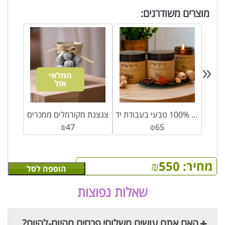
מוצרים משודרגים:
«
המלאי
אזל
נר סויה 100% טבעי בעבודת יד
צנצנת מקורמלים ממכרים
₪
47
₪
65
מחיר:
550
₪
הוספה לסל
שאלות נפוצות
האם אתם עושים משלוחי פרחים מהיום-להיום?