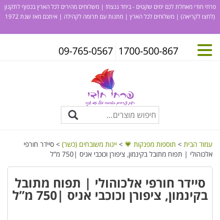
פרחי חודי מאחלת לכם ימים שקטים - ביחד ננצח! | משלוחים מהירים לכל הארץ בכפוף לתקנון
(לחצו לקריאה)
| משלוחים לכל הארץ | מתנות עם תרומה לקהילה | איתכם מאז שנת 1972
09-765-0567
1700-500-867
עמוד הבית
>
תוספות מפנקות 💗
>
יינות משובחים (כשר)
> סיידר חורפי
אלכוהולי | תפוח מתובל בקינמון, ציפורן וכוכבי אניס |750 מ”ל
סיידר חורפי אלכוהולי | תפוח מתובל
בקינמון, ציפורן וכוכבי אניס |750 מ”ל